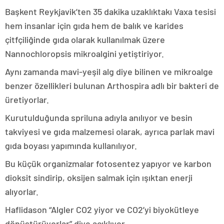
Başkent Reykjavik’ten 35 dakika uzaklıktakı Vaxa tesisi
hem insanlar için gıda hem de balık ve karides
çitfçiliğinde gıda olarak kullanılmak üzere
Nannochloropsis mikroalgini yetiştiriyor.
Aynı zamanda mavi-yeşil alg diye bilinen ve mikroalge
benzer özellikleri bulunan Arthospira adlı bir bakteri de
üretiyorlar.
Kurutulduğunda spriluna adıyla anılıyor ve besin
takviyesi ve gıda malzemesi olarak, ayrıca parlak mavi
gıda boyası yapımında kullanılıyor.
Bu küçük organizmalar fotosentez yapıyor ve karbon
dioksit sindirip, oksijen salmak için ışıktan enerji
alıyorlar.
Haflidason “Algler CO2 yiyor ve CO2’yi biyokütleye
dönüştürüyorlar” diye açıklıyor.