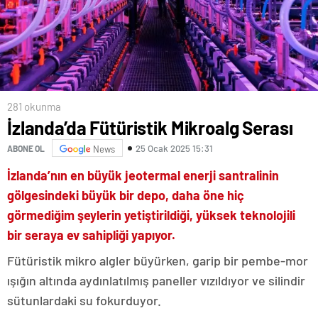
281 okunma
İzlanda’da Fütüristik Mikroalg Serası
25 Ocak 2025 15:31
ABONE OL
News
İzlanda’nın en büyük jeotermal enerji santralinin
gölgesindeki büyük bir depo, daha öne hiç
görmediğim şeylerin yetiştirildiği, yüksek teknolojili
bir seraya ev sahipliği yapıyor.
Fütüristik mikro algler büyürken, garip bir pembe-mor
ışığın altında aydınlatılmış paneller vızıldıyor ve silindir
sütunlardaki su fokurduyor.