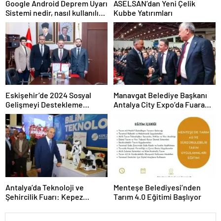
Google Android Deprem Uyarı
ASELSAN’dan Yeni Çelik
Sistemi nedir, nasıl kullanılır?
Kubbe Yatırımları
Android Deprem Uyarı
Sistemi Açma Adımları!
Eskişehir’de 2024 Sosyal
Manavgat Belediye Başkanı
Gelişmeyi Destekleme
Antalya City Expo’da Fuara
Programı Projeleri İmzalandı
Katıldı
Antalya’da Teknoloji ve
Menteşe Belediyesi’nden
Şehircilik Fuarı: Kepez
Tarım 4.0 Eğitimi Başlıyor
Belediyesi İle Fark Yarattı