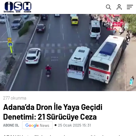
277 okunma
Adana’da Dron İle Yaya Geçidi
Denetimi: 21 Sürücüye Ceza
25 Ocak 2025 15:31
ABONE OL
News