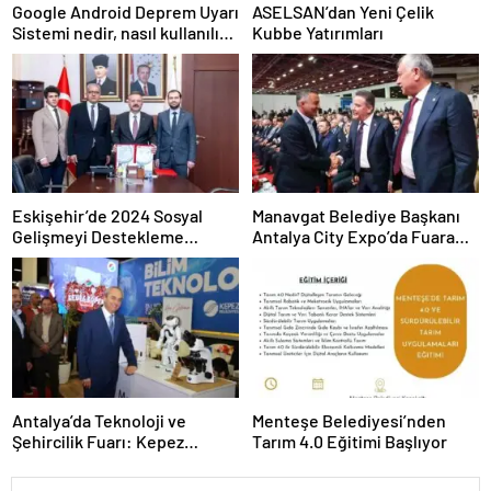
Google Android Deprem Uyarı
ASELSAN’dan Yeni Çelik
Sistemi nedir, nasıl kullanılır?
Kubbe Yatırımları
Android Deprem Uyarı
Sistemi Açma Adımları!
Eskişehir’de 2024 Sosyal
Manavgat Belediye Başkanı
Gelişmeyi Destekleme
Antalya City Expo’da Fuara
Programı Projeleri İmzalandı
Katıldı
Antalya’da Teknoloji ve
Menteşe Belediyesi’nden
Şehircilik Fuarı: Kepez
Tarım 4.0 Eğitimi Başlıyor
Belediyesi İle Fark Yarattı