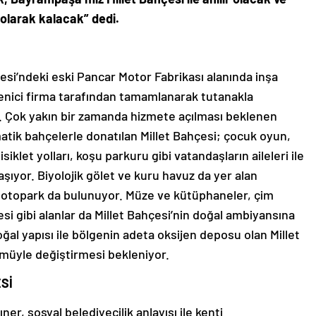
olarak kalacak” dedi.
si’ndeki eski Pancar Motor Fabrikası alanında inşa
enici firma tarafından tamamlanarak tutanakla
. Çok yakın bir zamanda hizmete açılması beklenen
tik bahçelerle donatılan Millet Bahçesi; çocuk oyun,
isiklet yolları, koşu parkuru gibi vatandaşların aileleri ile
aşıyor. Biyolojik gölet ve kuru havuz da yer alan
ı otopark da bulunuyor. Müze ve kütüphaneler, çim
esi gibi alanlar da Millet Bahçesi’nin doğal ambiyansına
oğal yapısı ile bölgenin adeta oksijen deposu olan Millet
müyle değiştirmesi bekleniyor.
Sİ
r, sosyal belediyecilik anlayışı ile kenti