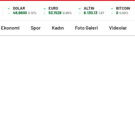
DOLAR
EURO
ALTIN
BITCOIN
46,6600
53,1528
6.130,13
0
0.12%
0.09%
1,67
0,00%
Ekonomi
Spor
Kadın
Foto Galeri
Videolar