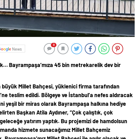
0
News
tık… Bayrampaşa’mıza 45 bin metrekarelik dev bir
büyük Millet Bahçesi, yüklenici firma tarafından
 teslim edildi. Bölgeye ve İstanbul’a nefes aldıracak
’ni yeşil bir miras olarak Bayrampaşa halkına hediye
lirten Başkan Atila Aydıner, “Çok çalıştık, çok
 geleceğe yatırım yaptık. Bu projemizi de hamdolsun
zamanda hizmete sunacağımız Millet Bahçemiz
 Bayrampaşa’mız Millet Bahçesi ile anılır olacak ve