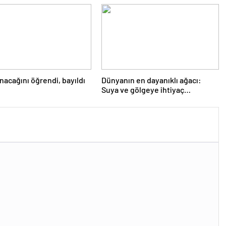
nacağını öğrendi, bayıldı
Dünyanın en dayanıklı ağacı:
Suya ve gölgeye ihtiyaç
duymuyor, şifalı meyveler
veriyor!