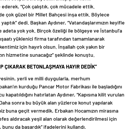
 ederek, “Çok çalıştık, çok mücadele ettik.
e çok güzel bir Millet Bahçesi inşa ettik. Böylece
 yaptık” dedi. Başkan Aydıner, “Vatandaşlarımızın keyifle
adeta yok yok. Birçok özeliği ile bölgeye ve İstanbul’a
inşaatı yüklenici firma tarafından tamamlanarak
entimiz için hayırlı olsun. İnşallah çok yakın bir
n hizmetine sunacağız” şeklinde konuştu.
İP ÇIKARAK BETONLAŞMAYA HAYIR DEDİK”
esinin, yerli ve milli duygularla, merhum
akan’ın kurduğu Pancar Motor Fabrikası ile başladığını
 kapatıldığını hatırlatan Aydıner, “Kapısına kilit vurulan
i. Daha sonra bu büyük alan yüzlerce konut yapılarak
iz buna geçit vermedik, Erbakan Hocamızın mirasına
fes aldıracak yeşil alan olarak değerlendirilmesi için
bunu da başardık” ifadelerini kullandı.