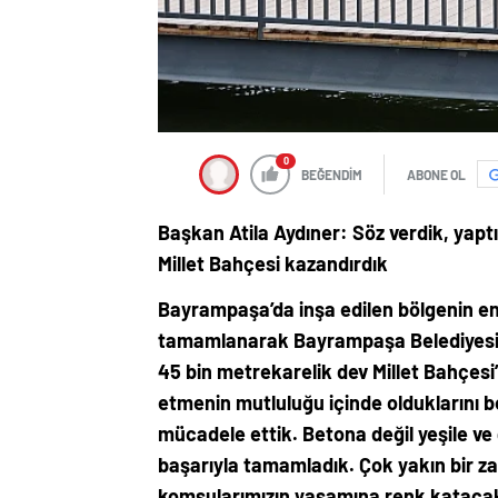
0
BEĞENDİM
ABONE OL
Başkan Atila Aydıner: Söz verdik, yap
Millet Bahçesi kazandırdık
Bayrampaşa’da inşa edilen bölgenin en 
tamamlanarak Bayrampaşa Belediyesi’ne
45 bin metrekarelik dev Millet Bahçesi
etmenin mutluluğu içinde olduklarını be
mücadele ettik. Betona değil yeşile ve
başarıyla tamamladık. Çok yakın bir 
komşularımızın yaşamına renk katacak,