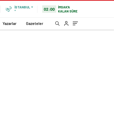
İMSAK'A
İSTANBUL
02:00
KALAN SÜRE
°
Yazarlar
Gazeteler