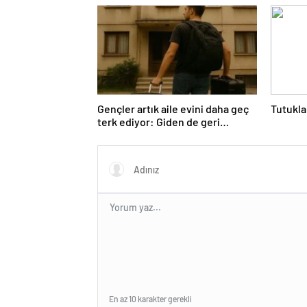
Gençler artık aile evini daha geç
Tutukla
terk ediyor: Giden de geri
dönüyor
En az 10 karakter gerekli