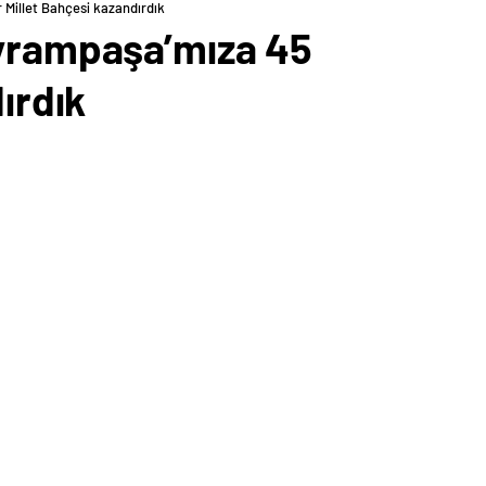
 Millet Bahçesi kazandırdık
ayrampaşa’mıza 45
ırdık