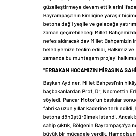
güzelleştirmeye devam ettiklerini ifade
Bayrampaşa’nın kimliğine yaraşır biçimd
betona değil yeşile ve geleceğe yatırım
zaman geçirebileceği Millet Bahçemizde 
nefes aldıracak dev Millet Bahçemizin 
belediyemize teslim edildi. Halkımız ve k
zamanda bu muhteşem projeyi halkımızı
“ERBAKAN HOCAMIZIN MİRASINA SAH
Başkan Aydıner, Millet Bahçesi’nin hikây
başbakanlardan Prof. Dr. Necmettin Erb
söyledi. Pancar Motor’un baskılar sonucu
fabrika uzun yıllar kaderine terk edild
betona dönüştürülmek istendi. Ancak b
sahip çıktık. Bölgenin Bayrampaşa’ya ne
büyük bir mücadele verdik. Hamdolsun, 