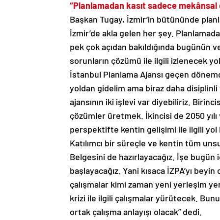
“Planlamadan kasıt sadece mekânsal 
Başkan Tugay, İzmir’in bütününde planl
İzmir’de akla gelen her şey. Planlamad
pek çok açıdan bakıldığında bugünün ve
sorunların çözümü ile ilgili izlenecek yol
İstanbul Planlama Ajansı geçen dönemde 
yoldan gidelim ama biraz daha disiplin
ajansının iki işlevi var diyebiliriz. Birinc
çözümler üretmek. İkincisi de 2050 yılı 
perspektifte kentin gelişimi ile ilgili y
Katılımcı bir süreçle ve kentin tüm unsur
Belgesini de hazırlayacağız. İşe bugün
başlayacağız. Yani kısaca İZPA’yı beyin
çalışmalar kimi zaman yeni yerleşim yerle
krizi ile ilgili çalışmalar yürütecek. Bun
ortak çalışma anlayışı olacak” dedi.