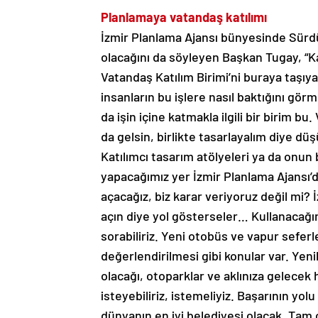
Planlamaya vatandaş katılımı
İzmir Planlama Ajansı bünyesinde Sürdürü
olacağını da söyleyen Başkan Tugay, “
Vatandaş Katılım Birimi’ni buraya taşıya
insanların bu işlere nasıl baktığını gör
da işin içine katmakla ilgili bir birim b
da gelsin, birlikte tasarlayalım diye dü
Katılımcı tasarım atölyeleri ya da onun 
yapacağımız yer İzmir Planlama Ajansı’d
açacağız, biz karar veriyoruz değil mi? 
açın diye yol gösterseler… Kullanacağımız 
sorabiliriz. Yeni otobüs ve vapur seferl
değerlendirilmesi gibi konular var. Yenile
olacağı, otoparklar ve aklınıza gelecek
isteyebiliriz, istemeliyiz. Başarının yo
dünyanın en iyi belediyesi olacak. Tam 