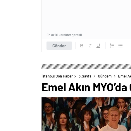
En az 10 karakter gerekli
Gönder
İstanbul Son Haber
3.Sayfa
Gündem
Emel Ak
Emel Akın MYO’da 6