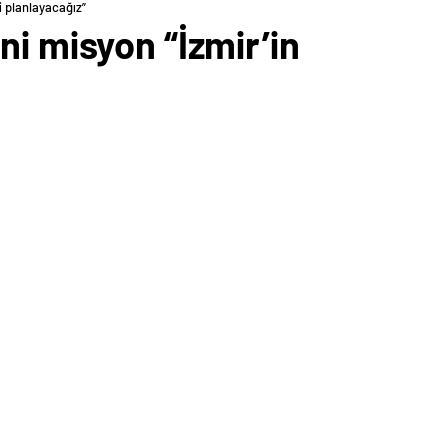
i planlayacağız”
i misyon “İzmir’in