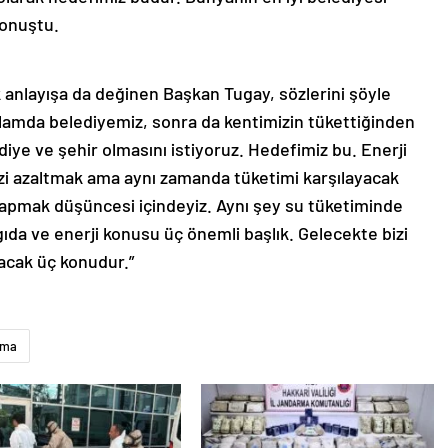
e konuştu.
 anlayışa da değinen Başkan Tugay, sözlerini şöyle
oplamda belediyemiz, sonra da kentimizin tükettiğinden
diye ve şehir olmasını istiyoruz. Hedefimiz bu. Enerji
i azaltmak ama aynı zamanda tüketimi karşılayacak
a yapmak düşüncesi içindeyiz. Aynı şey su tüketiminde
 gıda ve enerji konusu üç önemli başlık. Gelecekte bizi
tacak üç konudur.”
ama