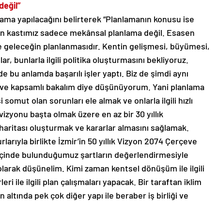
değil”
ama yapılacağını belirterek “Planlamanın konusu ise
an kastımız sadece mekânsal planlama değil. Esasen
 geleceğin planlanmasıdır. Kentin gelişmesi, büyümesi,
lar, bunlarla ilgili politika oluşturmasını bekliyoruz.
bu anlamda başarılı işler yaptı. Biz de şimdi aynı
li ve kapsamlı bakalım diye düşünüyorum. Yani planlama
isi somut olan sorunları ele almak ve onlarla ilgili hızlı
vizyonu başta olmak üzere en az bir 30 yıllık
ol haritası oluşturmak ve kararlar almasını sağlamak.
larıyla birlikte İzmir’in 50 yıllık Vizyon 2074 Çerçeve
 içinde bulunduğumuz şartların değerlendirmesiyle
 olarak düşünelim. Kimi zaman kentsel dönüşüm ile ilgili
ri ile ilgili plan çalışmaları yapacak. Bir taraftan iklim
un altında pek çok diğer yapı ile beraber iş birliği ve