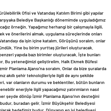
lebilirlik Ofisi ve Vatandaş Katılım Birimi gibi yapılar
Karşıyaka Belediye Başkanlığı dönemimde uyguladığımız
cağız örneğin. Yapağımız herhangi bir çalışmayla ilgili,
mek ve önerilerini almak, uygulama süreçlerinde onları
u. Vatandaşı da işin içine katalım. Görüşünü soralım, onlar
şündük. Yine bu birim yurttaş jürileri oluşturacak.
benzeri yapıda bazı birimler oluşturacak. İşte bunları
ır. Bu yeteneğimizi geliştirelim. Halk Ekmek Büfesi
İzmir Planlama Ajansı’na soralım. Onlar da bize şuralarda
akıllı şehir teknolojileriyle ilgili de aynı şekilde
eri, var olanların durumu ve beklentiler, bütün bunların
nebilir enerjiyle ilgili yapacağımız yatırımların nasıl
 her şeyde dönüp İzmir Planlama Ajansı’nın desteğini
lu budur, buradan gelir. İzmir Büyükşehir Belediyesi
olarak hedefimiz budur. Dünyanın en iyi belediyesi