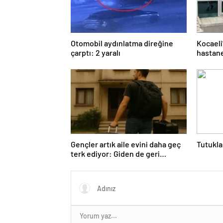
Otomobil aydınlatma direğine
Kocaeli
çarptı: 2 yaralı
hastane
Gençler artık aile evini daha geç
Tutukla
terk ediyor: Giden de geri
dönüyor