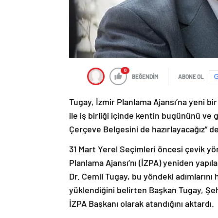
0
BEĞENDİM
ABONE OL
Tugay, İzmir Planlama Ajansı’na yeni bi
ile iş birliği içinde kentin bugününü ve 
Çerçeve Belgesini de hazırlayacağız” d
31 Mart Yerel Seçimleri öncesi çevik yö
Planlama Ajansı’nı (İZPA) yeniden yapıl
Dr. Cemil Tugay, bu yöndeki adımlarını h
yüklendiğini belirten Başkan Tugay, Şeh
İZPA Başkanı olarak atandığını aktardı.