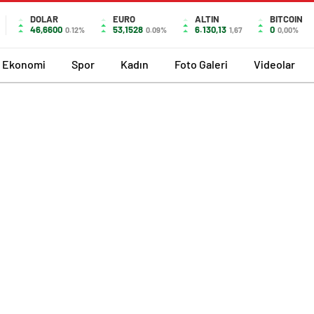
DOLAR
EURO
ALTIN
BITCOIN
46,6600
53,1528
6.130,13
0
0.12%
0.09%
1,67
0,00%
Ekonomi
Spor
Kadın
Foto Galeri
Videolar