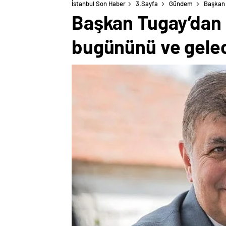
İstanbul Son Haber
3.Sayfa
Gündem
Başkan 
Başkan Tugay’dan İ
bugününü ve gelec