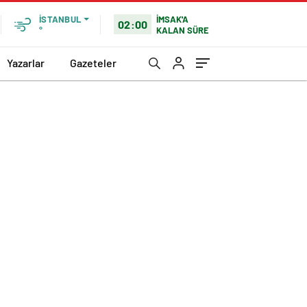
İMSAK'A
İSTANBUL
02:00
KALAN SÜRE
°
Yazarlar
Gazeteler