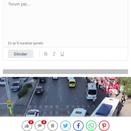
En az 10 karakter gerekli
Gönder
0
0
0
0