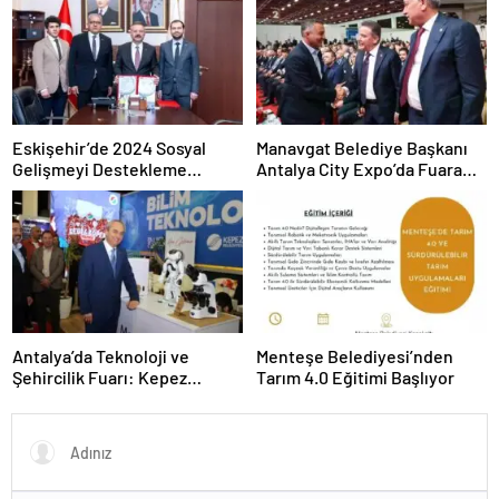
Sistemi Açma Adımları!
Eskişehir’de 2024 Sosyal
Manavgat Belediye Başkanı
Gelişmeyi Destekleme
Antalya City Expo’da Fuara
Programı Projeleri İmzalandı
Katıldı
Antalya’da Teknoloji ve
Menteşe Belediyesi’nden
Şehircilik Fuarı: Kepez
Tarım 4.0 Eğitimi Başlıyor
Belediyesi İle Fark Yarattı