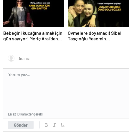
Bebeğini kucağına almak için
Övmelere doyamadı! Sibel
gün sayıyor! Meriç Aral’dan
Taşçıoğlu Yasemin
yeni poz
Sakallıoğlu’nu kuliste ziyaret
etti
En az 10 karakter gerekli
Gönder