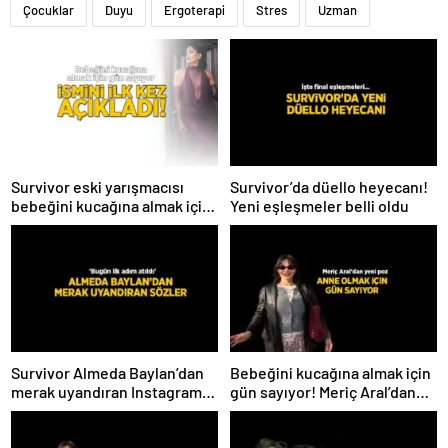
Çocuklar
Duyu
Ergoterapi
Stres
Uzman
Survivor eski yarışmacısı
Survivor’da düello heyecanı!
bebeğini kucağına almak için
Yeni eşleşmeler belli oldu
gün sayıyor! İsmini ilk kez
açıkladı
Survivor Almeda Baylan’dan
Bebeğini kucağına almak için
merak uyandıran Instagram
gün sayıyor! Meriç Aral’dan
paylaşımı! ‘Bugün ilk adım
yeni poz
atıldı’