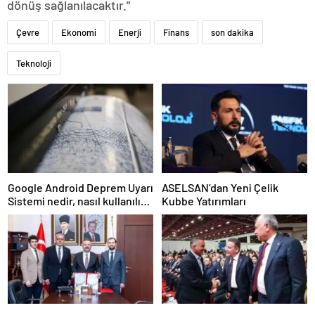
dönüş sağlanılacaktır.”
Çevre
Ekonomi
Enerji
Finans
son dakika
Teknoloji
Google Android Deprem Uyarı
ASELSAN’dan Yeni Çelik
Sistemi nedir, nasıl kullanılır?
Kubbe Yatırımları
Android Deprem Uyarı
Sistemi Açma Adımları!