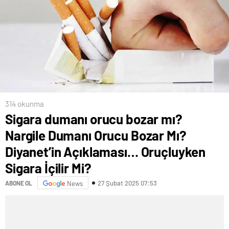
314 okunma
Sigara dumanı orucu bozar mı?
Nargile Dumanı Orucu Bozar Mı?
Diyanet’in Açıklaması… Oruçluyken
Sigara İçilir Mi?
27 Şubat 2025 07:53
ABONE OL
News