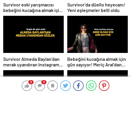
Survivor eski yarışmacısı
Survivor’da düello heyecanı!
bebeğini kucağına almak için
Yeni eşleşmeler belli oldu
gün sayıyor! İsmini ilk kez
açıkladı
Survivor Almeda Baylan’dan
Bebeğini kucağına almak için
merak uyandıran Instagram
gün sayıyor! Meriç Aral’dan
paylaşımı! ‘Bugün ilk adım
yeni poz
atıldı’
0
0
0
0
Bebeğini kucağına almak için
Övmelere doyamadı! Sibel
gün sayıyor! Meriç Aral’dan
Taşçıoğlu Yasemin
yeni poz
Sakallıoğlu’nu kuliste ziyaret
etti