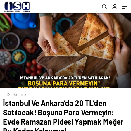
Pidesi Yapmak Meğer Bu Kadar Kolaymış!
Açıklaması… Oruçluyken Sigara İçilir Mi?
1512 okunma
İstanbul Ve Ankara’da 20 TL’den
Satılacak! Boşuna Para Vermeyin:
Evde Ramazan Pidesi Yapmak Meğer
Bu Kadar Kolaymış!