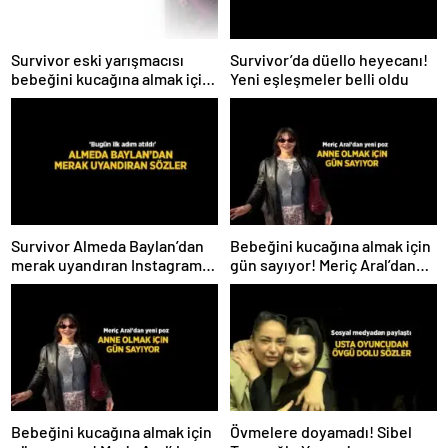
Survivor eski yarışmacısı
Survivor’da düello heyecanı!
bebeğini kucağına almak için
Yeni eşleşmeler belli oldu
gün sayıyor! İsmini ilk kez
açıkladı
Survivor Almeda Baylan’dan
Bebeğini kucağına almak için
merak uyandıran Instagram
gün sayıyor! Meriç Aral’dan
paylaşımı! ‘Bugün ilk adım
yeni poz
atıldı’
Bebeğini kucağına almak için
Övmelere doyamadı! Sibel