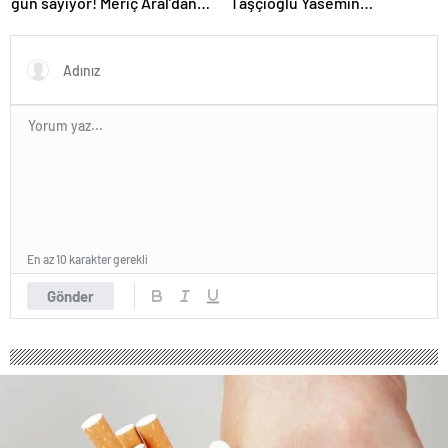
gün sayıyor! Meriç Aral’dan
Taşçıoğlu Yasemin
yeni poz
Sakallıoğlu’nu kuliste ziyaret
etti
En az 10 karakter gerekli
Gönder