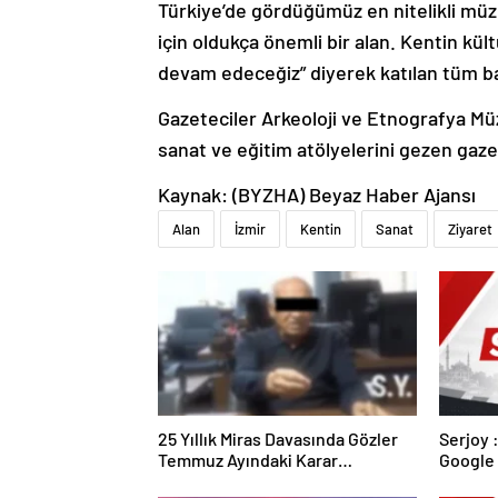
Türkiye’de gördüğümüz en nitelikli müze
için oldukça önemli bir alan. Kentin kül
devam edeceğiz” diyerek katılan tüm bas
Gazeteciler
Arkeoloji ve Etnografya Müz
sanat ve eğitim atölyelerini gezen gazete
Kaynak: (BYZHA) Beyaz Haber Ajansı
Alan
İzmir
Kentin
Sanat
Ziyaret
25 Yıllık Miras Davasında Gözler
Serjoy : Dijital Medya Ajansı,
Temmuz Ayındaki Karar
Google 
Duruşmasına Çevrildi
ve Web 