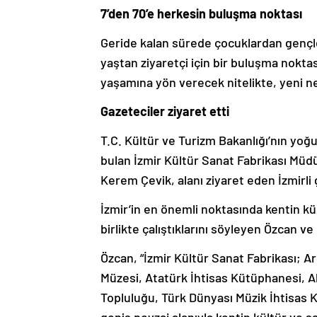
7’den 70’e herkesin buluşma noktası
Geride kalan sürede çocuklardan gençl
yaştan ziyaretçi için bir buluşma noktas
yaşamına yön verecek nitelikte, yeni ne
Gazeteciler ziyaret etti
T.C. Kültür ve Turizm Bakanlığı’nın yoğ
bulan İzmir Kültür Sanat Fabrikası Müdü
Kerem Çevik, alanı ziyaret eden İzmirli 
İzmir’in en önemli noktasında kentin kü
birlikte çalıştıklarını söyleyen Özcan ve 
Özcan, “
İzmir Kültür Sanat Fabrikası; A
Müzesi, Atatürk İhtisas Kütüphanesi, 
Topluluğu, Türk Dünyası Müzik İhtisas K
geniş peyzaj alanıyla kentin kültür ve s