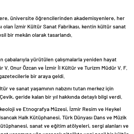
ere, üniversite öğrencilerinden akademisyenlere, her
ı olan İzmir Kültür Sanat Fabrikası, kentin kültür sanat
sil bir mekân olarak tasarlandı.
un çabalarıyla yürütülen çalışmalarla yeniden hayat
r V. Onur Özcan ve İzmir İl Kültür ve Turizm Müdür V. F.
gazetecilerle bir araya geldi.
ltür ve sanat yaşamının nabzını tutan merkez için
Çevik, geride kalan bir yıl hakkında detaylı bilgi verdi.
rkeoloji ve Etnografya Müzesi, İzmir Resim ve Heykel
Alsancak Halk Kütüphanesi, Türk Dünyası Dans ve Müzik
ütüphanesi, sanat ve eğitim atölyeleri, sergi alanları ve
anat yaşamına yön verecek nitelikte yeni nesil bir kültür