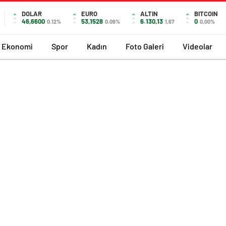
DOLAR
EURO
ALTIN
BITCOIN
46,6600
53,1528
6.130,13
0
0.12%
0.09%
1,67
0,00%
Ekonomi
Spor
Kadın
Foto Galeri
Videolar