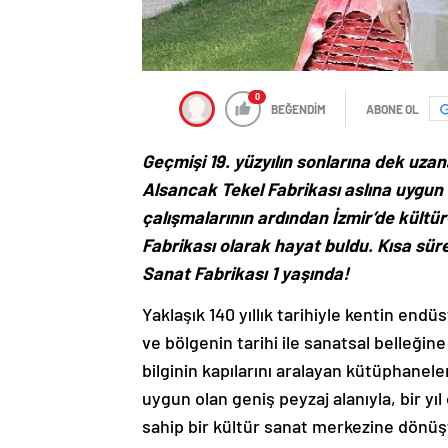
0
BEĞENDİM
ABONE OL
Geçmişi 19. yüzyılın sonlarına dek uzana
Alsancak Tekel Fabrikası aslına uygun
çalışmalarının ardından İzmir’de kültü
Fabrikası olarak hayat buldu. Kısa süre
Sanat Fabrikası 1 yaşında!
Yaklaşık 140 yıllık tarihiyle kentin endü
ve bölgenin tarihi ile sanatsal belleğin
bilginin kapılarını aralayan kütüphaneler
uygun olan geniş peyzaj alanıyla, bir yıl
sahip bir kültür sanat merkezine dönüş