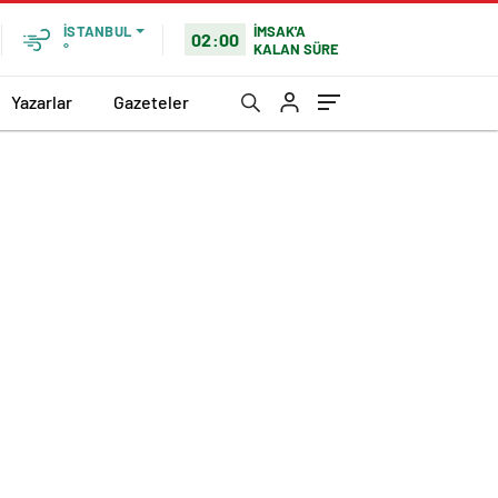
İMSAK'A
İSTANBUL
02:00
KALAN SÜRE
°
Yazarlar
Gazeteler