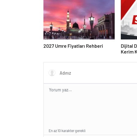
2027 Umre Fiyatları Rehberi
Dijital
Kerim Kı
Strateji
En az 10 karakter gerekli