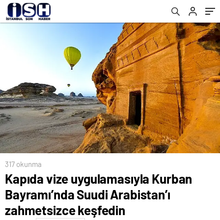
keşfedin
sağlayabilmek için doğru stratejiler
belirlemeli
317 okunma
Kapıda vize uygulamasıyla Kurban
Bayramı’nda Suudi Arabistan’ı
zahmetsizce keşfedin