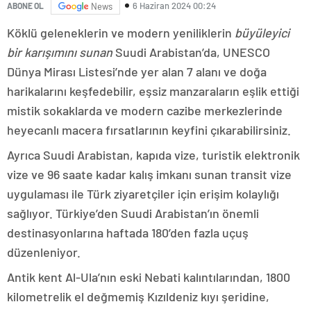
6 Haziran 2024 00:24
ABONE OL
News
Köklü geleneklerin ve modern yeniliklerin
büyüleyici
bir karışımını sunan
Suudi Arabistan’da, UNESCO
Dünya Mirası Listesi’nde yer alan 7 alanı ve doğa
harikalarını keşfedebilir, eşsiz manzaraların eşlik ettiği
mistik sokaklarda ve modern cazibe merkezlerinde
heyecanlı macera fırsatlarının keyfini çıkarabilirsiniz.
Ayrıca Suudi Arabistan, kapıda vize, turistik elektronik
vize ve 96 saate kadar kalış imkanı sunan transit vize
uygulaması ile Türk ziyaretçiler için erişim kolaylığı
sağlıyor. Türkiye’den Suudi Arabistan’ın önemli
destinasyonlarına haftada 180’den fazla uçuş
düzenleniyor.
Antik kent Al-Ula’nın eski Nebati kalıntılarından, 1800
kilometrelik el değmemiş Kızıldeniz kıyı şeridine,