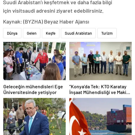
Suudi Arabistan’ı keşfetmek ve daha fazla bilgi
için visitsaudi adresini ziyaret edebilirsiniz.
Kaynak: (BYZHA) Beyaz Haber Ajansı
Dünya
Gelen
Keşfe
Suudi Arabistan
Turizm
Geleceğin mühendisleri Ege
“Konya’da Tek: KTO Karatay
Üniversitesinde yetişiyor
İnşaat Mühendisliği ve Makine
Mühendisliği Bölümleri
Avrupa’da Tanınacak”