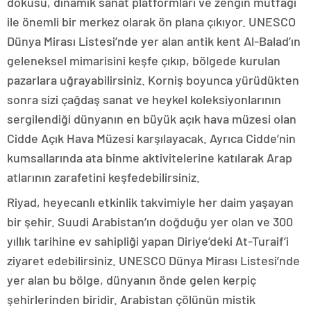
dokusu, dinamik sanat platformları ve zengin mutfağı
ile önemli bir merkez olarak ön plana çıkıyor. UNESCO
Dünya Mirası Listesi’nde yer alan antik kent Al-Balad’ın
geleneksel mimarisini keşfe çıkıp, bölgede kurulan
pazarlara uğrayabilirsiniz. Korniş boyunca yürüdükten
sonra sizi
çağdaş sanat ve heykel koleksiyonlarının
sergilendiği dünyanın en büyük açık hava müzesi olan
Cidde Açık Hava Müzesi karşılayacak. Ayrıca Cidde’nin
kumsallarında ata binme aktivitelerine katılarak Arap
atlarının zarafetini keşfedebilirsiniz.
Riyad, heyecanlı etkinlik takvimiyle her daim yaşayan
bir şehir. Suudi Arabistan’ın doğduğu yer olan ve 300
yıllık tarihine ev sahipliği yapan Diriye’deki At-Turaif’i
ziyaret edebilirsiniz. UNESCO Dünya Mirası Listesi’nde
yer alan bu bölge, dünyanın önde gelen kerpiç
şehirlerinden biridir. Arabistan çölünün mistik