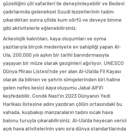
güzelliğini çöl safarileri ile deneyimleyebilir ve Bedevi
çadırlarında geleneksel Suudi lezzetlerinin tadını
çıkardıktan sonra çölde kum sörfü ve deveye binme
gibi aktivitelerle eğlenebilirsiniz.
Arkeolojik kalıntıları, kaya oluşumları ve oyma
yazıtlarıyla birçok medeniyete ev sahipliği yapan Al-
Ula, 200.000 yılı aşkın bir tarihi barındırmasıyla
yaşayan bir müze olarak gezginleri ağırlıyor. UNESCO
Dünya Mirası Listesi’nde yer alan Al-Ula’da Fil Kayası
olarak da bilinen ve şehrin simgelerinden biri haline
gelen nefes kesici
kaya
oluşumu Jabal AlFil’i
keşfedebilir, Condé Nast’ın 2023 Dünyanın Yedi
Harikası listesine adını yazdıran çölün ortasındaki bu
vahada, kuşbakışı manzaraların tadını sıcak hava
balonu turuyla çıkarabilirsiniz. Al-Ula’da heyecan verici
açık hava ativitelerinin yanı sıra dünya standartlarında