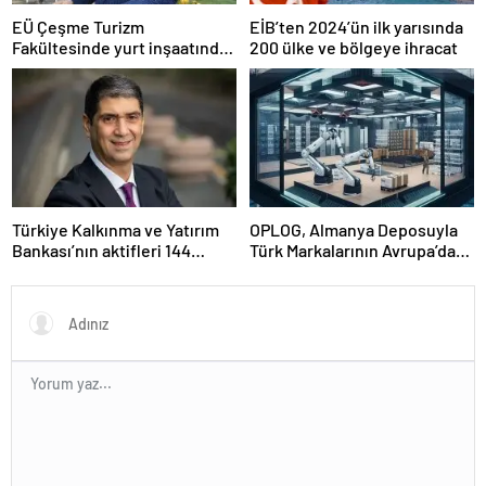
EÜ Çeşme Turizm
EİB’ten 2024’ün ilk yarısında
Fakültesinde yurt inşaatında
200 ülke ve bölgeye ihracat
sona gelindi
Türkiye Kalkınma ve Yatırım
OPLOG, Almanya Deposuyla
Bankası’nın aktifleri 144
Türk Markalarının Avrupa’da
milyar TL’ye ulaştı
Büyümesine Destek Oluyor