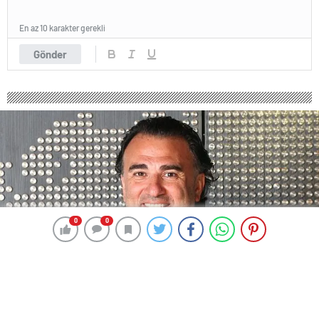
En az 10 karakter gerekli
Gönder
0
0
0
0
304 okunma