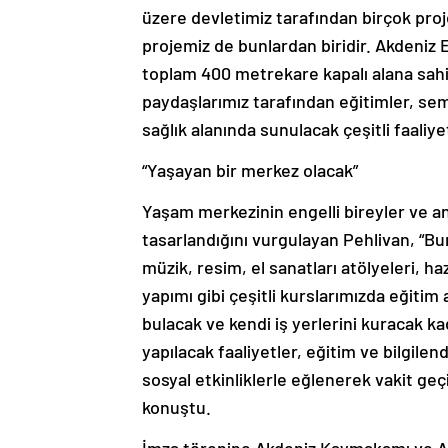
üzere devletimiz tarafından birçok pro
projemiz de bunlardan biridir. Akdeniz 
toplam 400 metrekare kapalı alana sahi
paydaşlarımız tarafından eğitimler, sem
sağlık alanında sunulacak çeşitli faaliy
“Yaşayan bir merkez olacak”
Yaşam merkezinin engelli bireyler ve an
tasarlandığını vurgulayan Pehlivan, “B
müzik, resim, el sanatları atölyeleri, ha
yapımı gibi çeşitli kurslarımızda eğiti
bulacak ve kendi iş yerlerini kuracak ka
yapılacak faaliyetler, eğitim ve bilgilen
sosyal etkinliklerle eğlenerek vakit geç
konuştu.
İmza törenine Akdeniz Kaymakamı ve Ak