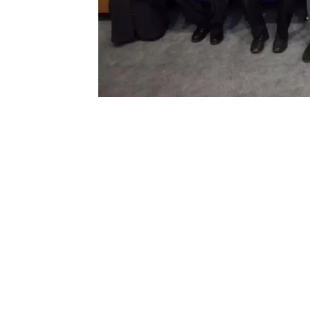
0
BEĞENDİM
ABONE OL
Halk arasında şeker hastalığı olarak bi
amacıyla Bayburt Devlet Hastanesinde açı
Diyabet okulu eğitimleri, hastaların yoğ
ne olduğu anlatıldı, diyabetin etkileri,
nelere dikkat edilmesi gerektiği konular
Eğitim sonunda, hastalara diyabet okulu