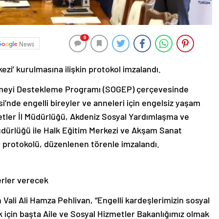
0
News
zi’ kurulmasına ilişkin protokol imzalandı.
şmeyi Destekleme Programı (SOGEP) çerçevesinde
i’nde engelli bireyler ve anneleri için engelsiz yaşam
etler İl Müdürlüğü, Akdeniz Sosyal Yardımlaşma ve
üdürlüğü ile Halk Eğitim Merkezi ve Akşam Sanat
 protokolü, düzenlenen törenle imzalandı.
erler verecek
Vali Ali Hamza Pehlivan, “Engelli kardeşlerimizin sosyal
k için başta Aile ve Sosyal Hizmetler Bakanlığımız olmak