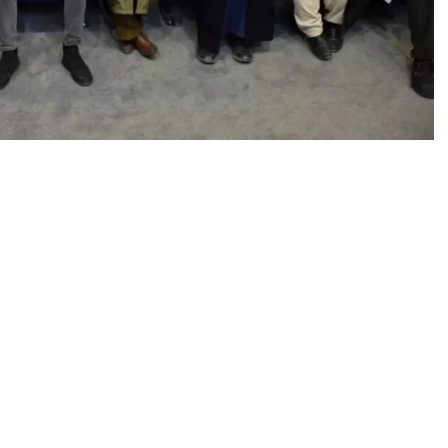
0
News
linen diyabetle doğru bir şekilde mücadele edilmesi
lan ‘Diyabet Okulu’ yeni yılın ilk mezunlarını verdi.
un ilgi ve katılımlarıyla gerçekleşti. Eğitimde, diyabetin
 insülin uygulamaları, evde kan şekeri takibi, beslenmede
ına değinildi.
 diplomaları verildi. Diyabet okulu eğitimlerinin her ay