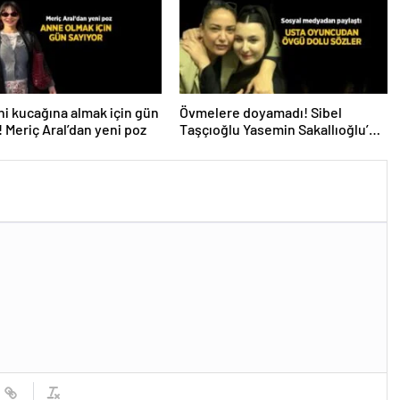
i kucağına almak için gün
Övmelere doyamadı! Sibel
! Meriç Aral’dan yeni poz
Taşçıoğlu Yasemin Sakallıoğlu’nu
kuliste ziyaret etti