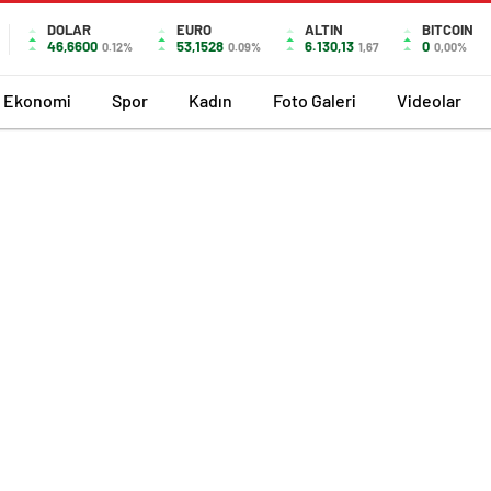
DOLAR
EURO
ALTIN
BITCOIN
46,6600
53,1528
6.130,13
0
0.12%
0.09%
1,67
0,00%
Ekonomi
Spor
Kadın
Foto Galeri
Videolar