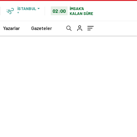
İMSAK'A
İSTANBUL
02:00
KALAN SÜRE
°
Yazarlar
Gazeteler