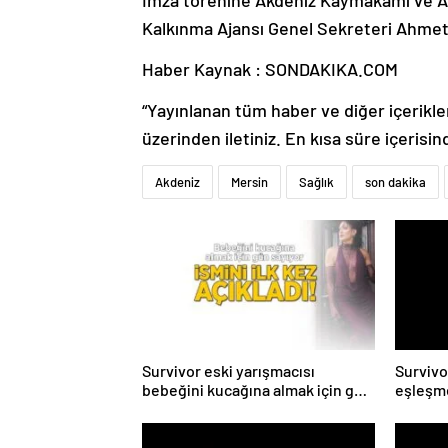
Kalkınma Ajansı Genel Sekreteri Ahmet 
Haber Kaynak : SONDAKIKA.COM
“Yayınlanan tüm haber ve diğer içerikler i
üzerinden iletiniz. En kısa süre içerisin
Akdeniz
Mersin
Sağlık
son dakika
Survivor eski yarışmacısı
Survivo
bebeğini kucağına almak için gün
eşleşme
sayıyor! İsmini ilk kez açıkladı