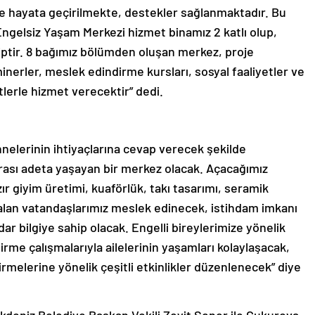
je hayata geçirilmekte, destekler sağlanmaktadır. Bu
Engelsiz Yaşam Merkezi hizmet binamız 2 katlı olup,
ptir. 8 bağımız bölümden oluşan merkez, proje
inerler, meslek edindirme kursları, sosyal faaliyetler ve
etlerle hizmet verecektir” dedi.
nelerinin ihtiyaçlarına cevap verecek şekilde
urası adeta yaşayan bir merkez olacak. Açacağımız
zır giyim üretimi, kuaförlük, takı tasarımı, seramik
m alan vatandaşlarımız meslek edinecek, istihdam imkanı
dar bilgiye sahip olacak. Engelli bireylerimize yönelik
dirme çalışmalarıyla ailelerinin yaşamları kolaylaşacak,
irmelerine yönelik çeşitli etkinlikler düzenlenecek” diye
deniz Belediye Başkan Vekili Zeyit Şener ile Çukurova