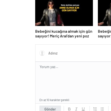
Bebeğini kucağına almak için gün
Bebeğin
sayıyor! Meriç Aral’dan yeni poz
sayıyor
En az 10 karakter gerekli
Gönder