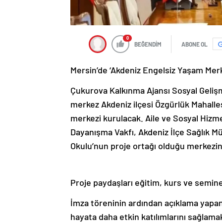
0
BEĞENDİM
ABONE OL
Mersin’de ‘Akdeniz Engelsiz Yaşam Merke
Çukurova Kalkınma Ajansı Sosyal Geli
merkez Akdeniz ilçesi Özgürlük Mahalles
merkezi kurulacak. Aile ve Sosyal Hizm
Dayanışma Vakfı, Akdeniz İlçe Sağlık M
Okulu’nun proje ortağı olduğu merkezin
Proje paydaşları eğitim, kurs ve semin
İmza töreninin ardından açıklama yapan 
hayata daha etkin katılımlarını sağlama