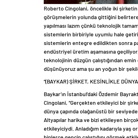
Roberto Cingolani, öncelikle iki şirketi
görüşmelerin yolunda gittiğini belirtere
yapılması lazım çünkü teknolojik tamaml
sistemlerin birbiriyle uyumlu hale getir
sistemlerin entegre edildikten sonra pa
endüstriyel üretim aşamasına geçiliyor
teknolojinin düzgün çalıştığından emi
düşünüyoruz ama şu an yoğun bir şekild
“(BAYKAR) ŞİRKET, KESİNLİKLE DÜNY
Baykar’ın İstanbul’daki Özdemir Bayrakt
Cingolani, “Gerçekten etkileyici bir şirke
dünya çapında olağanüstü bir seviyede o
Altyapılar harika ve bizi etkileyen birç
etkileyiciydi. Anladığım kadarıyla yaş o
binlerce gencin çalıştığını görmek etki