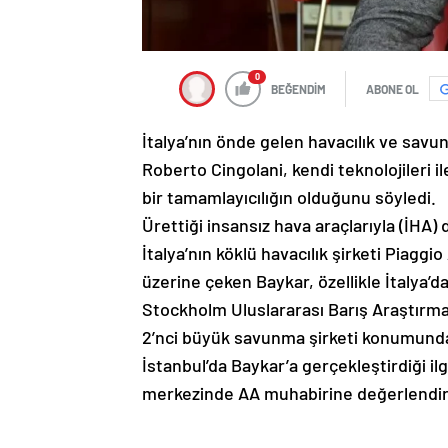
0
BEĞENDİM
ABONE OL
İtalya’nın önde gelen havacılık ve savu
Roberto Cingolani, kendi teknolojileri il
bir tamamlayıcılığın olduğunu söyledi.
Ürettiği insansız hava araçlarıyla (İHA
İtalya’nın köklü havacılık şirketi Piagg
üzerine çeken Baykar, özellikle İtalya’da 
Stockholm Uluslararası Barış Araştırma
2’nci büyük savunma şirketi konumunda
İstanbul’da Baykar’a gerçekleştirdiği il
merkezinde AA muhabirine değerlendi