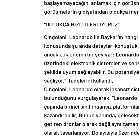
başlayamayacağını anlamak için görüşmel
görüşmelerin gidişatından oldukça memn
“OLDUKÇA HIZLI İLERLİYORUZ”
Cingolani, Leonardo ile Baykar’ın hangi 
konusunda şu anda detayları konuştukla
ancak çok önemli bir şey var: Leonardo
üzerindeki elektronik sistemler ve sensör
şekilde uyum sağlayabilir. Bu potansiye
sağlıyor.” ifadelerini kullandı.
Cingolani, Leonardo olarak insansız sis
bulunduğunu vurgulayarak, “Leonardo o
çapında birinci sınıf insansız platform
kazandırabilir. Bunun yanında, gelecekt
getiren dronlar olarak değil aynı zamand
olarak tasarlanıyor. Dolayısıyla üzerind