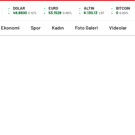
DOLAR
EURO
ALTIN
BITCOIN
46,6600
53,1528
6.130,13
0
0.12%
0.09%
1,67
0,00%
Ekonomi
Spor
Kadın
Foto Galeri
Videolar