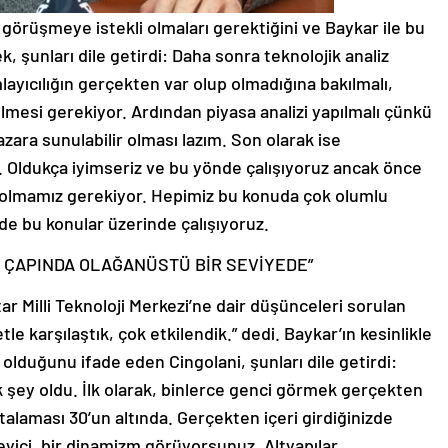
n görüşmeye istekli olmaları gerektiğini ve Baykar ile bu
k, şunları dile getirdi: Daha sonra teknolojik analiz
ayıcılığın gerçekten var olup olmadığına bakılmalı,
ilmesi gerekiyor. Ardından piyasa analizi yapılmalı çünkü
zara sunulabilir olması lazım. Son olarak ise
. Oldukça iyimseriz ve bu yönde çalışıyoruz ancak önce
n olmamız gerekiyor. Hepimiz bu konuda çok olumlu
e bu konular üzerinde çalışıyoruz.
A ÇAPINDA OLAĞANÜSTÜ BİR SEVİYEDE”
ar Milli Teknoloji Merkezi’ne dair düşünceleri sorulan
tle karşılaştık, çok etkilendik.” dedi. Baykar’ın kesinlikle
lduğunu ifade eden Cingolani, şunları dile getirdi:
ok şey oldu. İlk olarak, binlerce genci görmek gerçekten
rtalaması 30’un altında. Gerçekten içeri girdiğinizde
leyici, bir dinamizm görüyorsunuz. Altyapılar