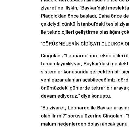
ziyaretine ilişkin, “Baykar’daki meslek
Piaggio’dan önce başladı. Daha önce de 
çekiciydi çünkü İstanbul’daki tesisi ziy
ile teknolojileri geliştirme olasılığını ç
“GÖRÜŞMELERİN GİDİŞATI OLDUKÇA 
Cingolani, “Leonardo’nun teknolojileri il
tamamlayıcılık var. Baykar’daki meslekta
sistemler konusunda gerçekten bir sıçr
yeni pazar alanları açabileceğimizi gö
önümüzdeki günlerde tekrar bir araya g
devam ediyoruz.” diye konuştu.
“Bu ziyaret, Leonardo ile Baykar arasında 
olabilir mi?” sorusu üzerine Cingolani
malum nedenlerden dolayı ancak şunu on