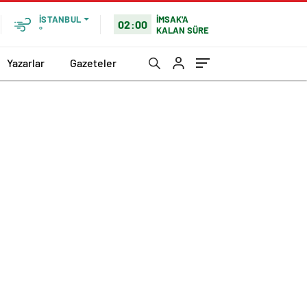
İMSAK'A
İSTANBUL
02:00
KALAN SÜRE
°
Yazarlar
Gazeteler