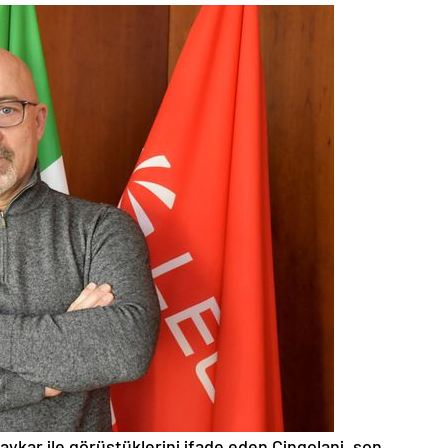
ykar ile görüştüklerini ifade eden Cingolani, son