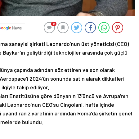
0
News
nma sanayisi şirketi Leonardo’nun üst yöneticisi (CEO)
e Baykar’ın geliştirdiği teknolojiler arasında çok güçlü
) dünya çapında adından söz ettiren ve son olarak
io Aerospace’i 2024’ün sonunda satın alarak dikkatleri
ilgiyle takip ediliyor.
ları Enstitüsüne göre dünyanın 13’üncü ve Avrupa’nın
ki Leonardo’nun CEO’su Cingolani, hafta içinde
gi uyandıran ziyaretinin ardından Roma’da şirketin genel
rmelerde bulundu.