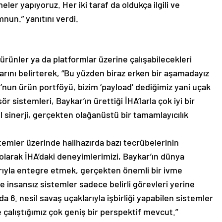
er yapıyoruz. Her iki taraf da oldukça ilgili ve
un.” yanıtını verdi.
ürünler ya da platformlar üzerine çalışabilecekleri
rını belirterek, “Bu yüzden biraz erken bir aşamadayız
’nun ürün portföyü, bizim ‘payload’ dediğimiz yani uçak
 sistemleri, Baykar’ın ürettiği İHA’larla çok iyi bir
l sinerji, gerçekten olağanüstü bir tamamlayıcılık
temler üzerinde halihazırda bazı tecrübelerinin
larak İHA’daki deneyimlerimizi, Baykar’ın dünya
larıyla entegre etmek, gerçekten önemli bir ivme
e insansız sistemler sadece belirli görevleri yerine
a 6. nesil savaş uçaklarıyla işbirliği yapabilen sistemler
e çalıştığımız çok geniş bir perspektif mevcut.”