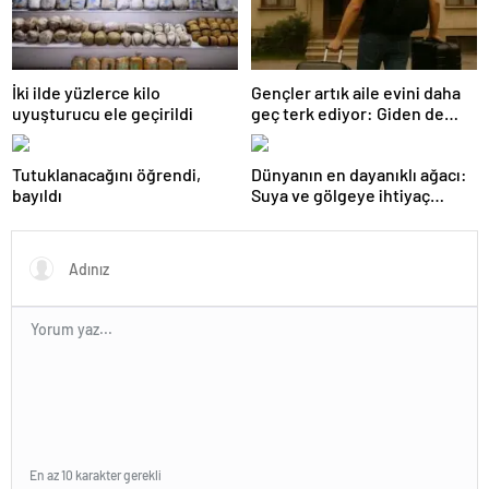
İki ilde yüzlerce kilo
Gençler artık aile evini daha
uyuşturucu ele geçirildi
geç terk ediyor: Giden de
geri dönüyor
Tutuklanacağını öğrendi,
Dünyanın en dayanıklı ağacı:
bayıldı
Suya ve gölgeye ihtiyaç
duymuyor, şifalı meyveler
veriyor!
En az 10 karakter gerekli