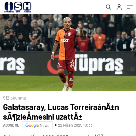
912 okunma
Galatasaray, Lucas TorreiraânÄ±n
sÃ¶zleÅmesini uzattÄ±
22 Nisan 2025 10:33
ABONE OL
News