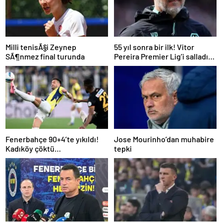
Milli tenisÃ§i Zeynep
55 yıl sonra bir ilk! Vitor
SÃ¶nmez final turunda
Pereira Premier Lig’i salladı…
Fenerbahçe 90+4’te yıkıldı!
Jose Mourinho’dan muhabire
Kadıköy çöktü…
tepki