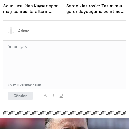
Acun Ilıcalı’dan Kayserispor
Sergej Jakirovic: Takımımla
maçı sonrası taraftarın
gurur duyduğumu belirtmek
tepkisi hakkında açıklama
isterim
En az 10 karakter gerekli
Gönder