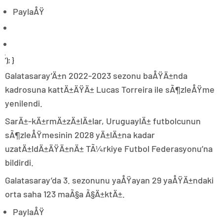
PaylaÅŸ
‘); }
Galatasaray’Ä±n 2022-2023 sezonu baÅŸÄ±nda
kadrosuna kattÄ±ÄŸÄ± Lucas Torreira ile sÃ¶zleÅŸme
yenilendi.
SarÄ±-kÄ±rmÄ±zÄ±lÄ±lar, UruguaylÄ± futbolcunun
sÃ¶zleÅŸmesinin 2028 yÄ±lÄ±na kadar
uzatÄ±ldÄ±ÄŸÄ±nÄ± TÃ¼rkiye Futbol Federasyonu’na
bildirdi.
Galatasaray’da 3. sezonunu yaÅŸayan 29 yaÅŸÄ±ndaki
orta saha 123 maÃ§a Ã§Ä±ktÄ±.
PaylaÅŸ