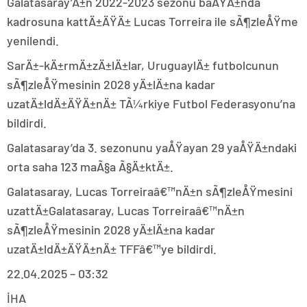
Galatasaray’Ä±n 2022-2023 sezonu baÅŸÄ±nda
kadrosuna kattÄ±ÄŸÄ± Lucas Torreira ile sÃ¶zleÅŸme
yenilendi.
SarÄ±-kÄ±rmÄ±zÄ±lÄ±lar, UruguaylÄ± futbolcunun
sÃ¶zleÅŸmesinin 2028 yÄ±lÄ±na kadar
uzatÄ±ldÄ±ÄŸÄ±nÄ± TÃ¼rkiye Futbol Federasyonu’na
bildirdi.
Galatasaray’da 3. sezonunu yaÅŸayan 29 yaÅŸÄ±ndaki
orta saha 123 maÃ§a Ã§Ä±ktÄ±.
Galatasaray, Lucas Torreiraâ€™nÄ±n sÃ¶zleÅŸmesini
uzattÄ±Galatasaray, Lucas Torreiraâ€™nÄ±n
sÃ¶zleÅŸmesinin 2028 yÄ±lÄ±na kadar
uzatÄ±ldÄ±ÄŸÄ±nÄ± TFFâ€™ye bildirdi.
22.04.2025 – 03:32
İHA