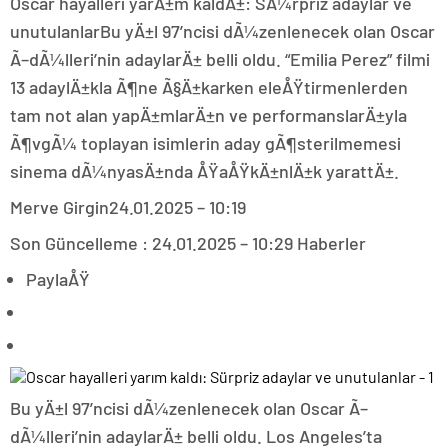
Oscar hayalleri yarÄ±m kaldÄ±: SÃ¼rpriz adaylar ve
unutulanlarBu yÄ±l 97’ncisi dÃ¼zenlenecek olan Oscar
Ã–dÃ¼lleri’nin adaylarÄ± belli oldu. “Emilia Perez” filmi
13 adaylÄ±kla Ã¶ne Ã§Ä±karken eleÅŸtirmenlerden
tam not alan yapÄ±mlarÄ±n ve performanslarÄ±yla
Ã¶vgÃ¼ toplayan isimlerin aday gÃ¶sterilmemesi
sinema dÃ¼nyasÄ±nda ÅŸaÅŸkÄ±nlÄ±k yarattÄ±.
Merve Girgin
24.01.2025 – 10:19
Son Güncelleme : 24.01.2025 – 10:29 Haberler
PaylaÅŸ
Bu yÄ±l 97’ncisi dÃ¼zenlenecek olan Oscar Ã–
dÃ¼lleri’nin adaylarÄ± belli oldu. Los Angeles’ta