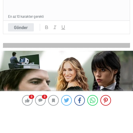
En az 10 karakter gerekli
Gönder
0
0
0
0
1390 okunma