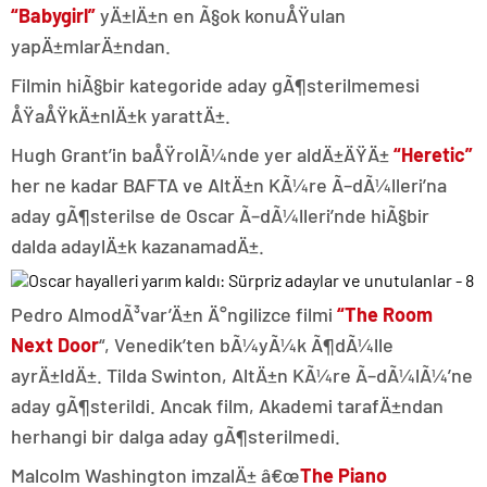
“Babygirl”
yÄ±lÄ±n en Ã§ok konuÅŸulan
yapÄ±mlarÄ±ndan.
Filmin hiÃ§bir kategoride aday gÃ¶sterilmemesi
ÅŸaÅŸkÄ±nlÄ±k yarattÄ±.
Hugh Grant’in baÅŸrolÃ¼nde yer aldÄ±ÄŸÄ±
“Heretic”
her ne kadar BAFTA ve AltÄ±n KÃ¼re Ã–dÃ¼lleri’na
aday gÃ¶sterilse de Oscar Ã–dÃ¼lleri’nde hiÃ§bir
dalda adaylÄ±k kazanamadÄ±.
Pedro AlmodÃ³var’Ä±n Ä°ngilizce filmi
“The Room
Next Door
“, Venedik’ten bÃ¼yÃ¼k Ã¶dÃ¼lle
ayrÄ±ldÄ±. Tilda Swinton, AltÄ±n KÃ¼re Ã–dÃ¼lÃ¼’ne
aday gÃ¶sterildi. Ancak film, Akademi tarafÄ±ndan
herhangi bir dalga aday gÃ¶sterilmedi.
Malcolm Washington imzalÄ± â€œ
The Piano