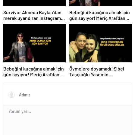
Survivor Almeda Baylan’dan
Bebeğini kucağına almak için
merak uyandıran Instagram
gün sayıyor! Meriç Aral’dan
paylaşımı! ‘Bugün ilk adım
yeni poz
atıldı’
Bebeğini kucağına almak için
Övmelere doyamadı! Sibel
gün sayıyor! Meriç Aral’dan
Taşçıoğlu Yasemin
yeni poz
Sakallıoğlu’nu kuliste ziyaret
etti