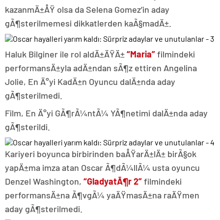
kazanmÄ±ÅŸ olsa da Selena Gomez’in aday
gÃ¶sterilmemesi dikkatlerden kaÃ§madÄ±.
Haluk Bilginer ile rol aldÄ±ÄŸÄ±
“Maria”
filmindeki
performansÄ±yla adÄ±ndan sÃ¶z ettiren Angelina
Jolie, En Ä°yi KadÄ±n Oyuncu dalÄ±nda aday
gÃ¶sterilmedi.
Film, En Ä°yi GÃ¶rÃ¼ntÃ¼ YÃ¶netimi dalÄ±nda aday
gÃ¶sterildi.
Kariyeri boyunca birbirinden baÅŸarÄ±lÄ± birÃ§ok
yapÄ±ma imza atan Oscar Ã¶dÃ¼llÃ¼ usta oyuncu
Denzel Washington,
“GladyatÃ¶r 2”
filmindeki
performansÄ±na Ã¶vgÃ¼ yaÄŸmasÄ±na raÄŸmen
aday gÃ¶sterilmedi.