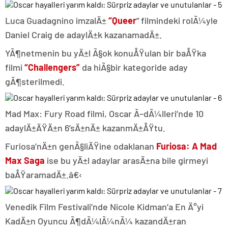
Luca Guadagnino imzalÄ±
“Queer
” filmindeki rolÃ¼yle
Daniel Craig de adaylÄ±k kazanamadÄ±.
YÃ¶netmenin bu yÄ±l Ã§ok konuÅŸulan bir baÅŸka
filmi
“Challengers”
da hiÃ§bir kategoride aday
gÃ¶sterilmedi.
Mad Max: Fury Road filmi, Oscar Ã–dÃ¼lleri’nde 10
adaylÄ±ÄŸÄ±n 6’sÄ±nÄ± kazanmÄ±ÅŸtu.
Furiosa’nÄ±n genÃ§liÄŸine odaklanan
Furiosa: A Mad
Max Saga
ise bu yÄ±l adaylar arasÄ±na bile girmeyi
baÅŸaramadÄ±.â€‹
Venedik Film Festivali’nde Nicole Kidman’a En Ä°yi
KadÄ±n Oyuncu Ã¶dÃ¼lÃ¼nÃ¼ kazandÄ±ran