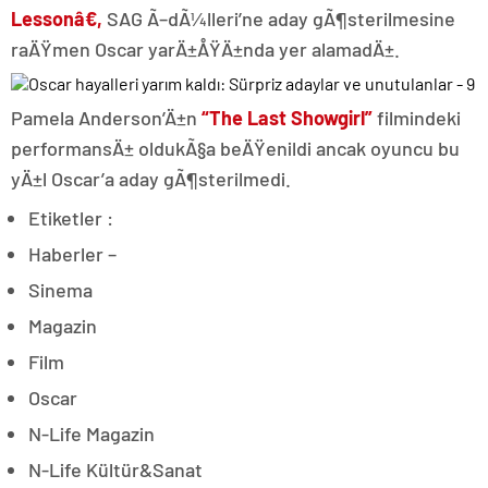
Lessonâ€,
SAG Ã–dÃ¼lleri’ne aday gÃ¶sterilmesine
raÄŸmen Oscar yarÄ±ÅŸÄ±nda yer alamadÄ±.
Pamela Anderson’Ä±n
“The Last Showgirl”
filmindeki
performansÄ± oldukÃ§a beÄŸenildi ancak oyuncu bu
yÄ±l Oscar’a aday gÃ¶sterilmedi.
Etiketler :
Haberler –
Sinema
Magazin
Film
Oscar
N-Life Magazin
N-Life Kültür&Sanat