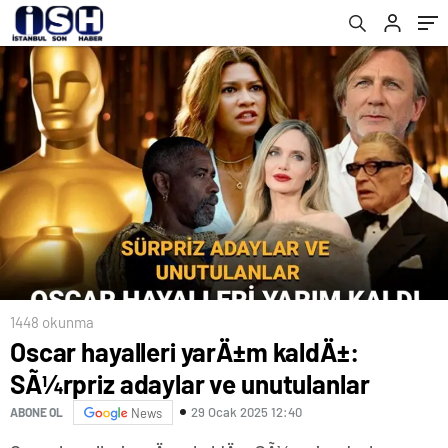
1448 okunma
Oscar hayalleri yarÄ±m kaldÄ±:
SÃ¼rpriz adaylar ve unutulanlar
29 Ocak 2025 12:40
ABONE OL
News