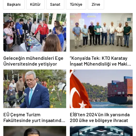
Başkanı
Kültür
Sanat
Türkiye
Zirve
Geleceğin mühendisleri Ege
“Konya’da Tek: KTO Karatay
Üniversitesinde yetişiyor
İnşaat Mühendisliği ve Makine
Mühendisliği Bölümleri
Avrupa’da Tanınacak”
EÜ Çeşme Turizm
EİB’ten 2024’ün ilk yarısında
Fakültesinde yurt inşaatında
200 ülke ve bölgeye ihracat
sona gelindi