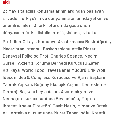
aldı
23 Mayıs’ta açılış konuşmalarının ardından başlayan
zirvede, Türkiye’nin ve dünyanın alanlarında yetkin ve
önemli isimleri, 3 farklı oturumda gastronomi
dünyasının farklı disiplinlerle ilişkisine ışık tuttu.
Prof İlber Ortaylı, Kamuoyu Araştırmacısı Bekir Ağırdır,
Macaristan İstanbul Başkonsolosu Attila Pinter,
Deneysel Psikolog Prof. Charles Spence, Nedim
Gürsel, Akdeniz Koruma Derneği Kurucusu Zafer
Kızılkaya, World Food Travel Genel Müdürü Erik Wolf,
Idecon Idea & Congress Kurucusu ve Ajans Başkanı
Yaprak Yapsan, Buğday Ekolojik Yaşamı Destekleme
Derneği Başkanı Leyla Aslan, Akademisyen ve
Nenha.org kurucusu Anna Beylunioğlu, Migros
İhracat-İthalat Direktörü Cavit Metin, Mimar ve Ortak
Akıl Antakya oluşumunda Murat Tabanlıoğlu, Kreatif