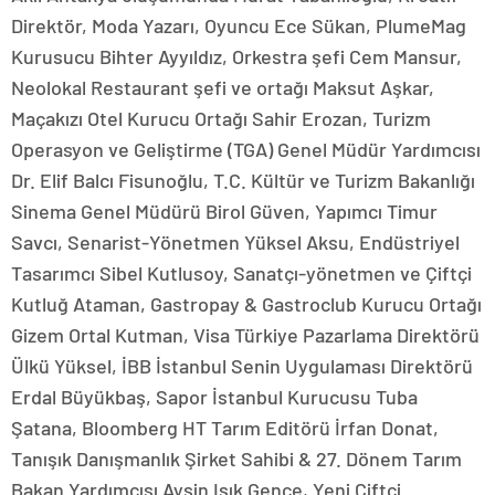
Direktör, Moda Yazarı, Oyuncu Ece Sükan, PlumeMag
Kurusucu Bihter Ayyıldız, Orkestra şefi Cem Mansur,
Neolokal Restaurant şefi ve ortağı Maksut Aşkar,
Maçakızı Otel Kurucu Ortağı Sahir Erozan, Turizm
Operasyon ve Geliştirme (TGA) Genel Müdür Yardımcısı
Dr. Elif Balcı Fisunoğlu, T.C. Kültür ve Turizm Bakanlığı
Sinema Genel Müdürü Birol Güven, Yapımcı Timur
Savcı, Senarist-Yönetmen Yüksel Aksu, Endüstriyel
Tasarımcı Sibel Kutlusoy, Sanatçı-yönetmen ve Çiftçi
Kutluğ Ataman, Gastropay & Gastroclub Kurucu Ortağı
Gizem Ortal Kutman, Visa Türkiye Pazarlama Direktörü
Ülkü Yüksel, İBB İstanbul Senin Uygulaması Direktörü
Erdal Büyükbaş, Sapor İstanbul Kurucusu Tuba
Şatana, Bloomberg HT Tarım Editörü İrfan Donat,
Tanışık Danışmanlık Şirket Sahibi & 27. Dönem Tarım
Bakan Yardımcısı Ayşin Işık Gence, Yeni Çiftci