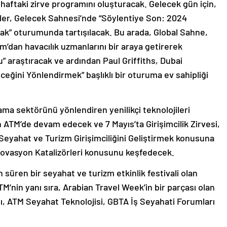
bu haftaki zirve programını oluşturacak. Gelecek gün için,
ndler, Gelecek Sahnesi’nde “Söylentiye Son: 2024
mak” oturumunda tartışılacak. Bu arada, Global Sahne,
m’dan havacılık uzmanlarını bir araya getirerek
u” araştıracak ve ardından Paul Griffiths, Dubai
eceğini Yönlendirmek” başlıklı bir oturuma ev sahipliği
ma sektörünü yönlendiren yenilikçi teknolojileri
 ATM’de devam edecek ve 7 Mayıs’ta Girişimcilik Zirvesi,
yahat ve Turizm Girişimciliğini Geliştirmek konusuna
novasyon Katalizörleri konusunu keşfedecek.
üren bir seyahat ve turizm etkinlik festivali olan
TM’nin yanı sıra, Arabian Travel Week’in bir parçası olan
sı, ATM Seyahat Teknolojisi, GBTA İş Seyahati Forumları