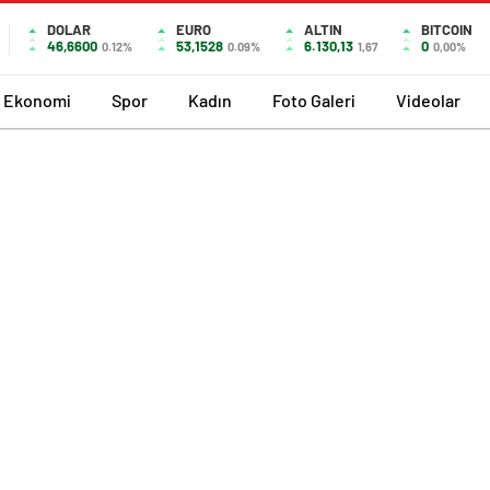
DOLAR
EURO
ALTIN
BITCOIN
46,6600
53,1528
6.130,13
0
0.12%
0.09%
1,67
0,00%
Ekonomi
Spor
Kadın
Foto Galeri
Videolar