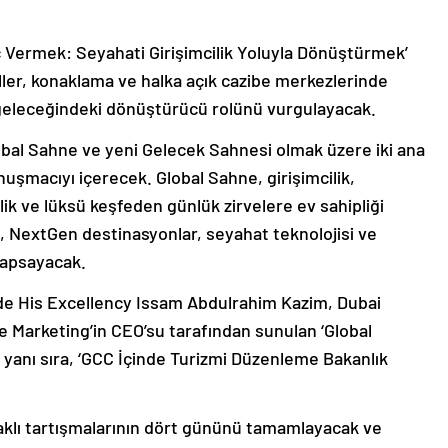
üç Vermek: Seyahati Girişimcilik Yoluyla Dönüştürmek’
ller, konaklama ve halka açık cazibe merkezlerinde
n geleceğindeki dönüştürücü rolünü vurgulayacak.
bal Sahne ve yeni Gelecek Sahnesi olmak üzere iki ana
şmacıyı içerecek. Global Sahne, girişimcilik,
lik ve lüksü keşfeden günlük zirvelere ev sahipliği
 NextGen destinasyonlar, seyahat teknolojisi ve
 kapsayacak.
’de His Excellency Issam Abdulrahim Kazim, Dubai
Marketing’in CEO’su tarafından sunulan ‘Global
n yanı sıra, ‘GCC İçinde Turizmi Düzenleme Bakanlık
daklı tartışmalarının dört gününü tamamlayacak ve