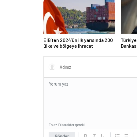
EİB’ten 2024’ün ilk yarısında 200
Türkiye
ülke ve bölgeye ihracat
Bankası
TL’ye ul
En az 10 karakter gerekli
Gönder