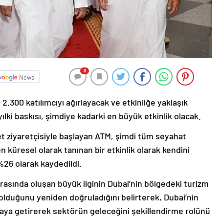
0
News
n 2.300 katılımcıyı ağırlayacak ve etkinliğe yaklaşık
yılki baskısı, şimdiye kadarki en büyük etkinlik olacak.
ret ziyaretçisiyle başlayan ATM, şimdi tüm seyahat
en küresel olarak tanınan bir etkinlik olarak kendini
ı %26 olarak kaydedildi.
rasında oluşan büyük ilginin Dubai’nin bölgedeki turizm
olduğunu yeniden doğruladığını belirterek, Dubai’nin
araya getirerek sektörün geleceğini şekillendirme rolünü