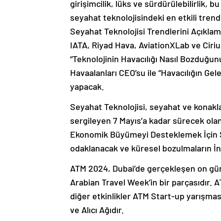
girişimcilik, lüks ve sürdürülebilirlik, 
seyahat teknolojisindeki en etkili tre
Seyahat Teknolojisi Trendlerini Açıkla
IATA, Riyad Hava, AviationXLab ve Ciriu
“Teknolojinin Havacılığı Nasıl Bozduğun
Havaalanları CEO’su ile “Havacılığın Gel
yapacak.
Seyahat Teknolojisi, seyahat ve konakla
sergileyen 7 Mayıs’a kadar sürecek olan
Ekonomik Büyümeyi Desteklemek İçin Se
odaklanacak ve küresel bozulmaların İ
ATM 2024, Dubai’de gerçekleşen on gün s
Arabian Travel Week’in bir parçasıdır. A
diğer etkinlikler ATM Start-up yarışma
ve Alıcı Ağıdır.