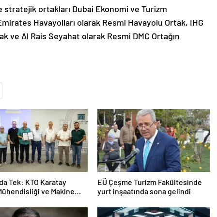
stratejik ortakları Dubai Ekonomi ve Turizm
Emirates Havayolları olarak Resmi Havayolu Ortak, IHG
tak ve Al Rais Seyahat olarak Resmi DMC Ortağın
da Tek: KTO Karatay
EÜ Çeşme Turizm Fakültesinde
Mühendisliği ve Makine
yurt inşaatında sona gelindi
sliği Bölümleri Avrupa’da
cak”