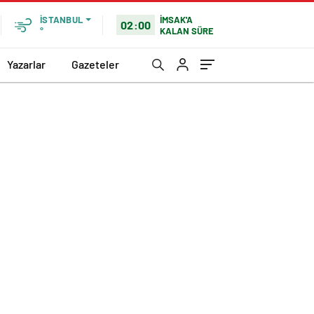
İMSAK'A
İSTANBUL
02:00
KALAN SÜRE
°
Yazarlar
Gazeteler