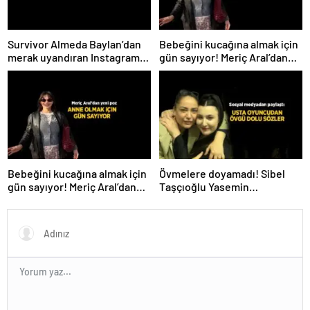
Survivor Almeda Baylan’dan
Bebeğini kucağına almak için
merak uyandıran Instagram
gün sayıyor! Meriç Aral’dan
paylaşımı! ‘Bugün ilk adım
yeni poz
atıldı’
Bebeğini kucağına almak için
Övmelere doyamadı! Sibel
gün sayıyor! Meriç Aral’dan
Taşçıoğlu Yasemin
yeni poz
Sakallıoğlu’nu kuliste ziyaret
etti