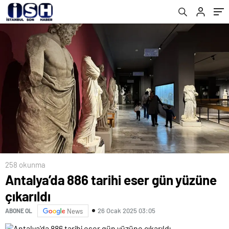
258 okunma
Antalya’da 886 tarihi eser gün yüzüne
çıkarıldı
26 Ocak 2025 03:05
ABONE OL
News