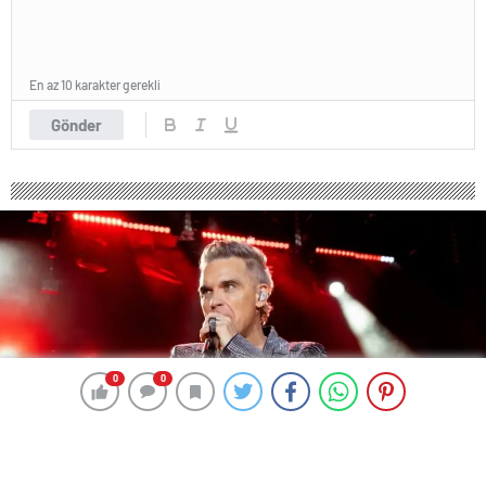
En az 10 karakter gerekli
Gönder
0
0
0
0