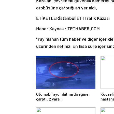
Kaza anı çevredeki güvenlik kamerasınca
otobüsüne çarptığı an yer aldı.
ETİKETLERİstanbulİETTTrafik Kazası
Haber Kaynak : TRTHABER.COM
“Yayınlanan tüm haber ve diğer içerikler i
üzerinden iletiniz. En kısa süre içerisin
Otomobil aydınlatma direğine
Kocaeli
çarptı: 2 yaralı
hastane