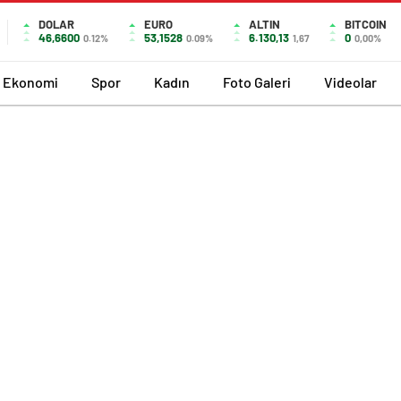
DOLAR
EURO
ALTIN
BITCOIN
46,6600
53,1528
6.130,13
0
0.12%
0.09%
1,67
0,00%
Ekonomi
Spor
Kadın
Foto Galeri
Videolar