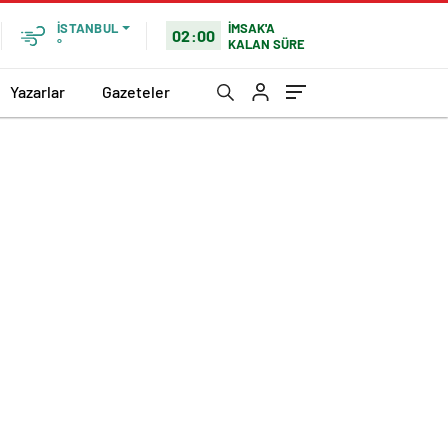
İMSAK'A
İSTANBUL
02:00
KALAN SÜRE
°
Yazarlar
Gazeteler