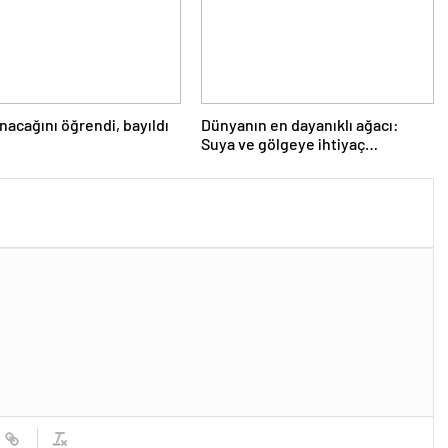
nacağını öğrendi, bayıldı
Dünyanın en dayanıklı ağacı:
Suya ve gölgeye ihtiyaç
duymuyor, şifalı meyveler
veriyor!