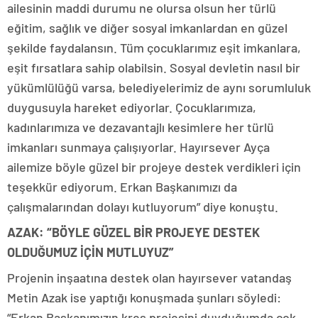
ailesinin maddi durumu ne olursa olsun her türlü
eğitim, sağlık ve diğer sosyal imkanlardan en güzel
şekilde faydalansın. Tüm çocuklarımız eşit imkanlara,
eşit fırsatlara sahip olabilsin. Sosyal devletin nasıl bir
yükümlülüğü varsa, belediyelerimiz de aynı sorumluluk
duygusuyla hareket ediyorlar. Çocuklarımıza,
kadınlarımıza ve dezavantajlı kesimlere her türlü
imkanları sunmaya çalışıyorlar. Hayırsever Ayça
ailemize böyle güzel bir projeye destek verdikleri için
teşekkür ediyorum. Erkan Başkanımızı da
çalışmalarından dolayı kutluyorum” diye konuştu.
AZAK: “BÖYLE GÜZEL BİR PROJEYE DESTEK
OLDUĞUMUZ İÇİN MUTLUYUZ”
Projenin inşaatına destek olan hayırsever vatandaş
Metin Azak ise yaptığı konuşmada şunları söyledi:
“Erkan Başkanımızın kreş projesini duyduğumda çok