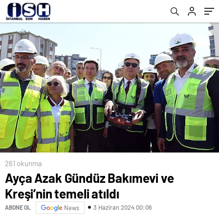
düzenlediği “21’inci Yüzyılda Yeni Sosyal
Demokrat Belediyecilik” paneline ev
sahipliği yaptı
261 okunma
Ayça Azak Gündüz Bakımevi ve
Kreşi’nin temeli atıldı
3 Haziran 2024 00:06
ABONE OL
News