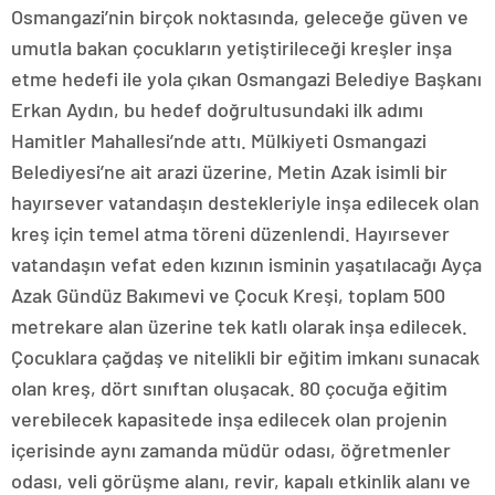
Osmangazi’nin birçok noktasında, geleceğe güven ve
umutla bakan çocukların yetiştirileceği kreşler inşa
etme hedefi ile yola çıkan Osmangazi Belediye Başkanı
Erkan Aydın, bu hedef doğrultusundaki ilk adımı
Hamitler Mahallesi’nde attı. Mülkiyeti Osmangazi
Belediyesi’ne ait arazi üzerine, Metin Azak isimli bir
hayırsever vatandaşın destekleriyle inşa edilecek olan
kreş için temel atma töreni düzenlendi. Hayırsever
vatandaşın vefat eden kızının isminin yaşatılacağı Ayça
Azak Gündüz Bakımevi ve Çocuk Kreşi, toplam 500
metrekare alan üzerine tek katlı olarak inşa edilecek.
Çocuklara çağdaş ve nitelikli bir eğitim imkanı sunacak
olan kreş, dört sınıftan oluşacak. 80 çocuğa eğitim
verebilecek kapasitede inşa edilecek olan projenin
içerisinde aynı zamanda müdür odası, öğretmenler
odası, veli görüşme alanı, revir, kapalı etkinlik alanı ve