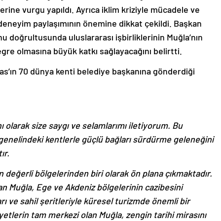
klerine vurgu yapıldı. Ayrıca iklim kriziyle mücadele ve
klı deneyim paylaşımının önemine dikkat çekildi. Başkan
 doğrultusunda uluslararası işbirliklerinin Muğla’nın
gre olmasına büyük katkı sağlayacağını belirtti.
s’ın 70 dünya kenti belediye başkanına gönderdiği
 olarak size saygı ve selamlarımı iletiyorum. Bu
enelindeki kentlerle güçlü bağları sürdürme geleneğini
ır.
en değerli bölgelerinden biri olarak ön plana çıkmaktadır.
lan Muğla, Ege ve Akdeniz bölgelerinin cazibesini
 ve sahil şeritleriyle küresel turizmde önemli bir
etlerin tam merkezi olan Muğla, zengin tarihi mirasını