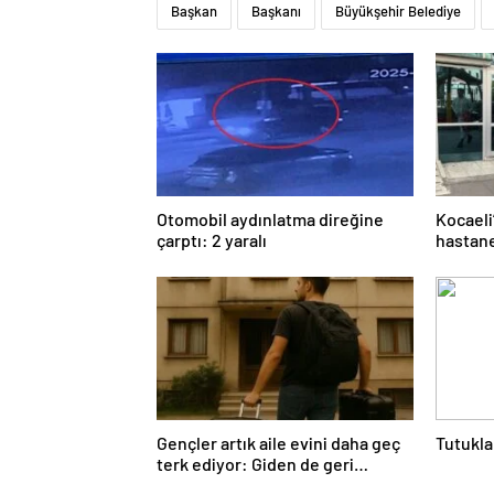
Başkan
Başkanı
Büyükşehir Belediye
Otomobil aydınlatma direğine
Kocaeli
çarptı: 2 yaralı
hastane
Gençler artık aile evini daha geç
Tutukla
terk ediyor: Giden de geri
dönüyor