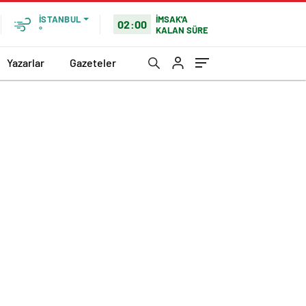
İMSAK'A
İSTANBUL
02:00
KALAN SÜRE
°
Yazarlar
Gazeteler