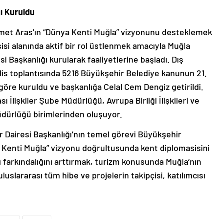
ğı Kuruldu
met Aras’ın “Dünya Kenti Muğla” vizyonunu desteklemek
asisi alanında aktif bir rol üstlenmek amacıyla Muğla
si Başkanlığı kurularak faaliyetlerine başladı. Dış
eclis toplantısında 5216 Büyükşehir Belediye kanunun 21.
öre kuruldu ve başkanlığa Celal Cem Dengiz getirildi.
ası İlişkiler Şube Müdürlüğü, Avrupa Birliği İlişkileri ve
dürlüğü birimlerinden oluşuyor.
er Dairesi Başkanlığı’nın temel görevi Büyükşehir
 Kenti Muğla” vizyonu doğrultusunda kent diplomasisini
 farkındalığını arttırmak, turizm konusunda Muğla’nın
luslararası tüm hibe ve projelerin takipçisi, katılımcısı