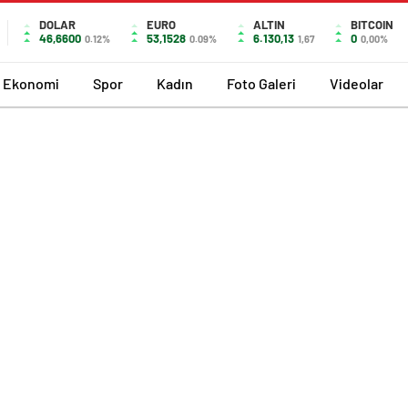
DOLAR
EURO
ALTIN
BITCOIN
46,6600
53,1528
6.130,13
0
0.12%
0.09%
1,67
0,00%
Ekonomi
Spor
Kadın
Foto Galeri
Videolar