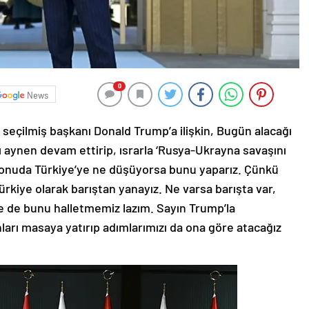
0
News
eçilmiş başkanı Donald Trump’a ilişkin, Bugün alacağı
ızı aynen devam ettirip, ısrarla ‘Rusya-Ukrayna savaşını
u konuda Türkiye’ye ne düşüyorsa bunu yaparız. Çünkü
ürkiye olarak barıştan yanayız. Ne varsa barışta var,
ce de bunu halletmemiz lazım. Sayın Trump’la
arı masaya yatırıp adımlarımızı da ona göre atacağız