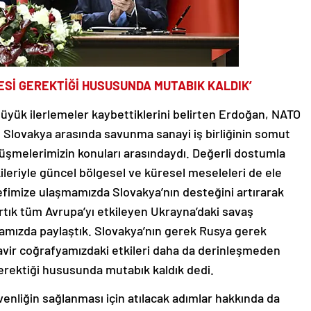
LMESİ GEREKTİĞİ HUSUSUNDA MUTABIK KALDIK’
üyük ilerlemeler kaybettiklerini belirten Erdoğan, NATO
ve Slovakya arasında savunma sanayi iş birliğinin somut
üşmelerimizin konuları arasındaydı. Değerli dostumla
kileriyle güncel bölgesel ve küresel meseleleri de ele
defimize ulaşmamızda Slovakya’nın desteğini artırarak
tık tüm Avrupa’yı etkileyen Ukrayna’daki savaş
amızda paylaştık. Slovakya’nın gerek Rusya gerek
avir coğrafyamızdaki etkileri daha da derinleşmeden
i gerektiği hususunda mutabık kaldık dedi.
üvenliğin sağlanması için atılacak adımlar hakkında da