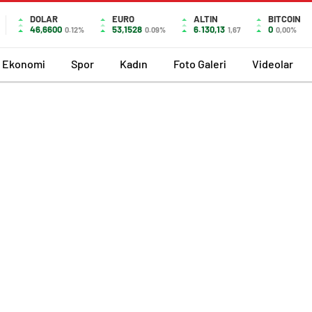
DOLAR
EURO
ALTIN
BITCOIN
46,6600
53,1528
6.130,13
0
0.12%
0.09%
1,67
0,00%
Ekonomi
Spor
Kadın
Foto Galeri
Videolar