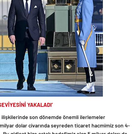
SEVİYESİNİ YAKALADI’
t ilişkilerinde son dönemde önemli ilerlemeler
1 milyar dolar civarında seyreden ticaret hacmimiz son 4-
ı. Bu gidişat bize ortak hedefimiz olan 5 milyar doları da