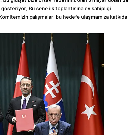
gösteriyor. Bu sene ilk toplantısına ev sahipliği
Komitemizin çalışmaları bu hedefe ulaşmamıza katkıda