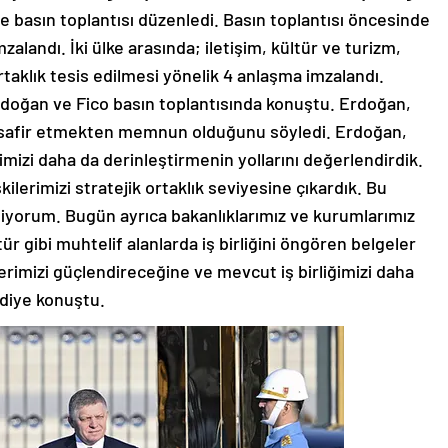
ve basın toplantısı düzenledi. Basın toplantısı öncesinde
alandı. İki ülke arasında; iletişim, kültür ve turizm,
rtaklık tesis edilmesi yönelik 4 anlaşma imzalandı.
doğan ve Fico basın toplantısında konuştu. Erdoğan,
misafir etmekten memnun olduğunu söyledi. Erdoğan,
imizi daha da derinleştirmenin yollarını değerlendirdik.
şkilerimizi stratejik ortaklık seviyesine çıkardık. Bu
ediyorum. Bugün ayrıca bakanlıklarımız ve kurumlarımız
r gibi muhtelif alanlarda iş birliğini öngören belgeler
lerimizi güçlendireceğine ve mevcut iş birliğimizi daha
 diye konuştu.