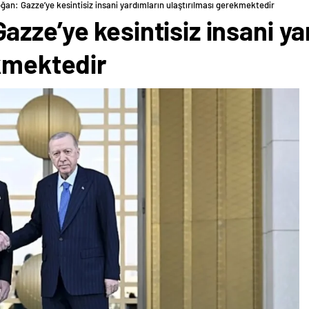
an: Gazze’ye kesintisiz insani yardımların ulaştırılması gerekmektedir
zze’ye kesintisiz insani ya
ekmektedir