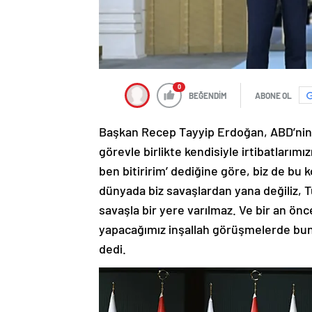
0
BEĞENDİM
ABONE OL
Başkan Recep Tayyip Erdoğan, ABD’nin s
görevle birlikte kendisiyle irtibatlarım
ben bitiririm’ dediğine göre, biz de b
dünyada biz savaşlardan yana değiliz, T
savaşla bir yere varılmaz. Ve bir an ön
yapacağımız inşallah görüşmelerde bunl
dedi.