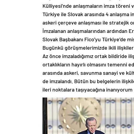
Külliyesi’nde anlaşmaların imza töreni 
Türkiye ile Slovak arasında 4 anlaşma imz
askeri çerçeve anlaşması ile stratejik o
İmzalanan anlaşmalarından ardından Er
Slovak Başbakanı Fico’yu Türkiye’de 
Bugünkü görüşmelerimizde ikili ilişkiler
Az önce imzaladığımız ortak bildiride ili
ortaklıkların hayırlı olmasını temenni 
arasında askeri, savunma sanayi ve kültü
de imzalandı. Bütün bu belgelerin ilişki
ileri noktalara taşıyacağına inanıyorum