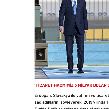
‘TİCARET HACMİMİZ 3 MİLYAR DOLAR 
Erdoğan, Slovakya ile yatırım ve ticare
sağladıklarını söyleyerek, 2019 yılında 
5 yılda 3 milyar dolar seviyesini yakalad