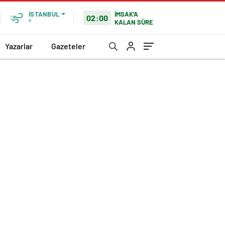
İMSAK'A
İSTANBUL
02:00
KALAN SÜRE
°
Yazarlar
Gazeteler