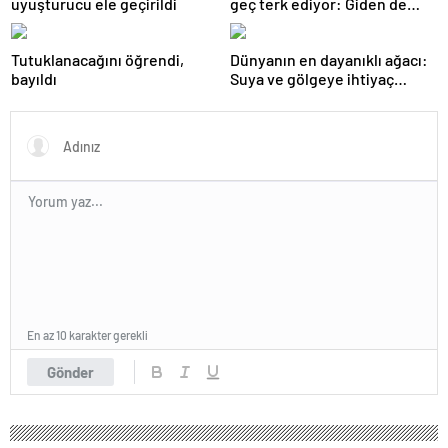
uyuşturucu ele geçirildi
geç terk ediyor: Giden de
geri dönüyor
Tutuklanacağını öğrendi,
Dünyanın en dayanıklı ağacı:
bayıldı
Suya ve gölgeye ihtiyaç
duymuyor, şifalı meyveler
veriyor!
En az 10 karakter gerekli
Gönder