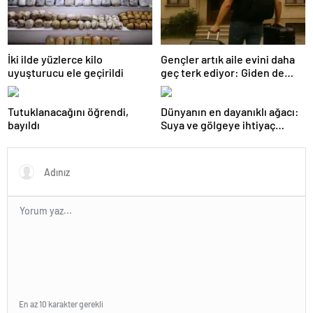
İki ilde yüzlerce kilo
Gençler artık aile evini daha
uyuşturucu ele geçirildi
geç terk ediyor: Giden de
geri dönüyor
Tutuklanacağını öğrendi,
Dünyanın en dayanıklı ağacı:
bayıldı
Suya ve gölgeye ihtiyaç
duymuyor, şifalı meyveler
veriyor!
En az 10 karakter gerekli