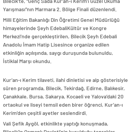
Bilecik’te, “Genç Sada Kur’an-ı Kerim’i Güzel Okuma
Yarışması”nın Marmara 2. Bölge Finali düzenlendi.
Milli Eğitim Bakanlığı Din Öğretimi Genel Müdürlüğü
himayelerinde Şeyh EdebaliKültür ve Kongre
Merkezi’nde gerçekleştirilen, Bilecik Şeyh Edebali
Anadolu İmam Hatip Lisesince organize edilen
etkinliğin açılışında, saygı duruşunda bulunuldu,
İstiklal Marşı okundu.
Kur’an-ı Kerim tilaveti, ilahi dinletisi ve alp gösterisiyle
süren programda, Bilecik, Tekirdağ, Edirne, Balıkesir,
Çanakkale, Bursa, Sakarya, Kocaeli ve Yalova’daki 20
ortaokul ve liseyi temsil eden birer öğrenci, Kur’an-ı
Kerim’den çeşitli ayetler seslendirdi.
Vali Şefik Aygöl, etkinlikte yaptığı konuşmada,
Bilecik’in Osmanlı Devleti’nin kurulduğu topraklar