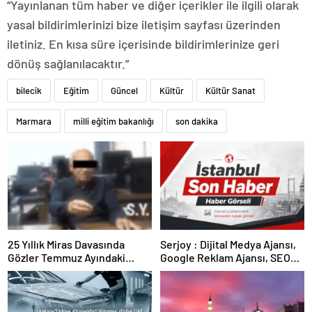
“Yayınlanan tüm haber ve diğer içerikler ile ilgili olarak
yasal bildirimlerinizi bize iletişim sayfası üzerinden
iletiniz. En kısa süre içerisinde bildirimlerinize geri
dönüş sağlanılacaktır.”
bilecik
Eğitim
Güncel
Kültür
Kültür Sanat
Marmara
milli eğitim bakanlığı
son dakika
25 Yıllık Miras Davasında
Serjoy : Dijital Medya Ajansı,
Gözler Temmuz Ayındaki
Google Reklam Ajansı, SEO
Karar Duruşmasına Çevrildi
Ajansı ve Web Tasarım Ajansı