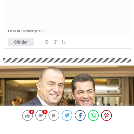
En az 10 karakter gerekli
Gönder
0
0
0
0