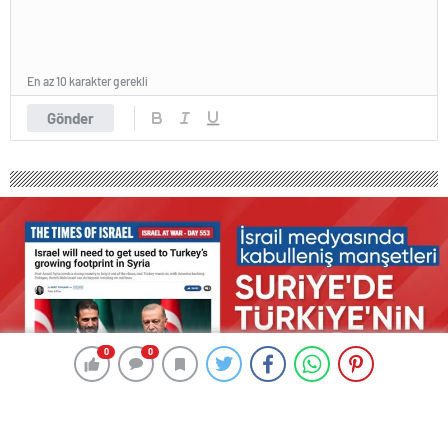
En az 10 karakter gerekli
Gönder
0
0
0
0