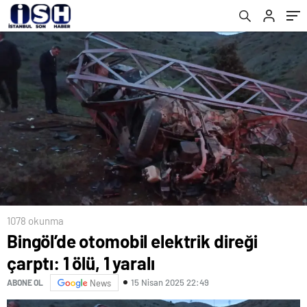
1078 okunma
Bingöl’de otomobil elektrik direği
çarptı: 1 ölü, 1 yaralı
15 Nisan 2025 22:49
ABONE OL
News