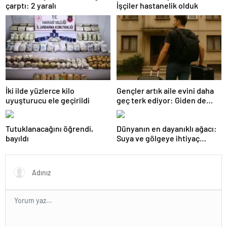
çarptı: 2 yaralı
İşçiler hastanelik olduk
İki ilde yüzlerce kilo
Gençler artık aile evini daha
uyuşturucu ele geçirildi
geç terk ediyor: Giden de
geri dönüyor
Tutuklanacağını öğrendi,
Dünyanın en dayanıklı ağacı:
bayıldı
Suya ve gölgeye ihtiyaç
duymuyor, şifalı meyveler
veriyor!