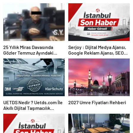
25 Yıllık Miras Davasında
Serjoy : Dijital Medya Ajansı,
Gözler Temmuz Ayındaki
Google Reklam Ajansı, SEO
Karar Duruşmasına Çevrildi
Ajansı ve Web Tasarım Ajansı
UETDS Nedir ? Uetds.com İle
2027 Umre Fiyatları Rehberi
Akıllı Dijital Taşımacılık
Yazılımı