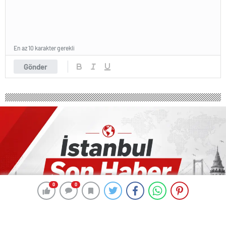
En az 10 karakter gerekli
Gönder
0
0
0
0