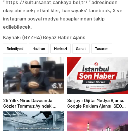
” https://kultursanat.cankaya.bel.tr/ ” adresinden
ulaşılabilecek; etkinlikler, ‘cankayaks’ facebook, X ve
instagram sosyal medya hesaplarından takip
edilebilecek.
Kaynak: (BYZHA) Beyaz Haber Ajansı
Belediyesi
Haziran
Merkezi
Sanat
Tasarım
25 Yıllık Miras Davasında
Serjoy : Dijital Medya Ajansı,
Gözler Temmuz Ayındaki
Google Reklam Ajansı, SEO
Karar Duruşmasına Çevrildi
Ajansı ve Web Tasarım Ajansı