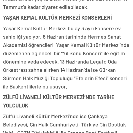
Temmuz’a kadar ziyaret edilebilecek.
YAŞAR KEMAL KÜLTÜR MERKEZİ KONSERLERİ
Yaşar Kemal Kültür Merkezi bu ay 3 ayrı konsere ev
sahipliği yapıyor. 6 Haziran tarihinde Hermes Sanat
Akademisi öğrencileri, Yaşar Kemal Kültür Merkezi’nde
düzenlenen eğlenceli bir “Yıl Sonu Konseri” ile eğitim
dönemine veda edecek. 13 Haziranda Legato Oda
Orkestrası sahne alırken 14 Haziran’da ise Gürkan
Sürmen Halk Müziği Topluluğu “Efelerin Efesi” konseri
ile Başkentlilerle buluşuyor.
ZÜLFÜ LİVANELİ KÜLTÜR MERKEZİ’NDE TARİHE
YOLCULUK
Zülfü Livaneli Kültür Merkezi’nde ise Çankaya
Belediyesi, Çin Halk Cumhuriyeti, Türkiye Çin Dostluk
Vakfı, CGTN Türk işbirliği ile Dragon Boat Festivali