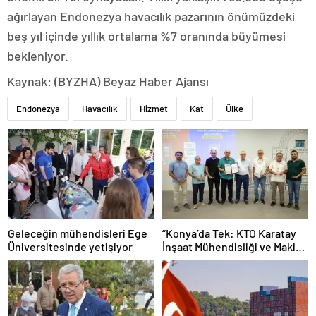
ağırlayan Endonezya havacılık pazarının önümüzdeki
beş yıl içinde yıllık ortalama %7 oranında büyümesi
bekleniyor.
Kaynak: (BYZHA) Beyaz Haber Ajansı
Endonezya
Havacılık
Hizmet
Kat
Ülke
Geleceğin mühendisleri Ege
“Konya’da Tek: KTO Karatay
Üniversitesinde yetişiyor
İnşaat Mühendisliği ve Makine
Mühendisliği Bölümleri
Avrupa’da Tanınacak”