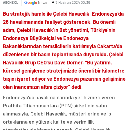
3 Haziran 2024 00:36
ABONE OL
News
Bu stratejik hamle ile Çelebi Havacılık, Endonezya’da
26 havalimanında faaliyet gösterecek. Bu önemli
adım, Çelebi Havacılık’ın üst yönetimi, Türkiye’nin
Endonezya Büyükelçisi ve Endonezya
Bakanlıklarından temsilcilerin katılımıyla Cakarta’da
düzenlenen bir basın toplantısında duyuruldu. Çelebi
Havacılık Grup CEO’su Dave Dorner, “Bu yatırım,
küresel genişleme stratejimizde önemli bir kilometre
taşını işaret ediyor ve Endonezya pazarının gelişimine
olan inancımızın altını çiziyor” dedi.
Endonezya’da havalimanlarında yer hizmeti veren
Prathita Titiannusantara (PTN) şirketinin satın
alınmasıyla, Çelebi Havacılık, müşterilerine ve iş
ortaklarına en yüksek kalite ve verimlilik
standartlarıyla hizmet verecek. Çelebi Havacılık,