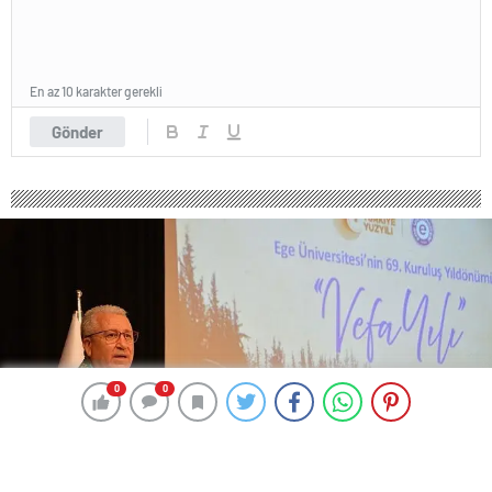
En az 10 karakter gerekli
Gönder
0
0
0
0