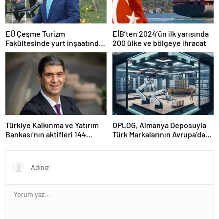
EÜ Çeşme Turizm
EİB’ten 2024’ün ilk yarısında
Fakültesinde yurt inşaatında
200 ülke ve bölgeye ihracat
sona gelindi
Türkiye Kalkınma ve Yatırım
OPLOG, Almanya Deposuyla
Bankası’nın aktifleri 144
Türk Markalarının Avrupa’da
milyar TL’ye ulaştı
Büyümesine Destek Oluyor