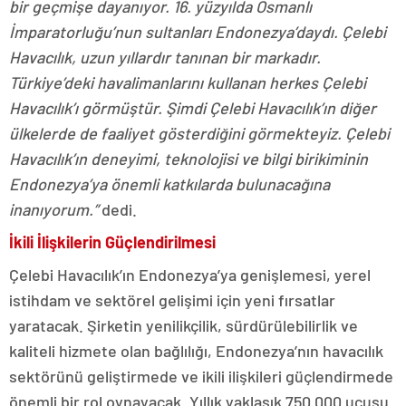
bir geçmişe dayanıyor. 16. yüzyılda Osmanlı
İmparatorluğu’nun sultanları Endonezya’daydı. Çelebi
Havacılık, uzun yıllardır tanınan bir markadır.
Türkiye’deki havalimanlarını kullanan herkes Çelebi
Havacılık’ı görmüştür. Şimdi Çelebi Havacılık’ın diğer
ülkelerde de faaliyet gösterdiğini görmekteyiz. Çelebi
Havacılık’ın deneyimi, teknolojisi ve bilgi birikiminin
Endonezya’ya önemli katkılarda bulunacağına
inanıyorum.”
dedi.
İkili İlişkilerin Güçlendirilmesi
Çelebi Havacılık’ın Endonezya’ya genişlemesi, yerel
istihdam ve sektörel gelişimi için yeni fırsatlar
yaratacak. Şirketin yenilikçilik, sürdürülebilirlik ve
kaliteli hizmete olan bağlılığı, Endonezya’nın havacılık
sektörünü geliştirmede ve ikili ilişkileri güçlendirmede
önemli bir rol oynayacak. Yıllık yaklaşık 750.000 uçuşu