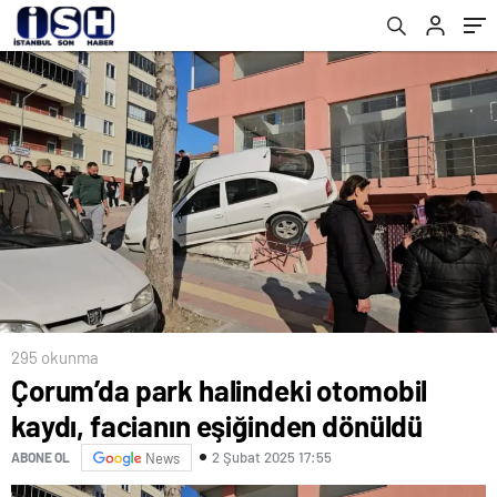
295 okunma
Çorum’da park halindeki otomobil
kaydı, facianın eşiğinden dönüldü
2 Şubat 2025 17:55
ABONE OL
News