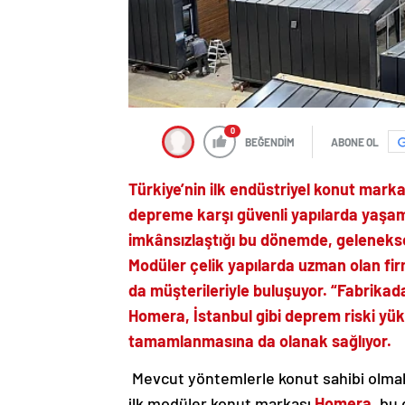
0
BEĞENDİM
ABONE OL
Türkiye’nin ilk endüstriyel konut marka
depreme karşı güvenli yapılarda yaşam
imkânsızlaştığı bu dönemde, geleneksel
Modüler çelik yapılarda uzman olan fi
da müşterileriyle buluşuyor. “Fabrikad
Homera, İstanbul gibi deprem riski yü
tamamlanmasına da olanak sağlıyor.
Mevcut yöntemlerle konut sahibi olmak
ilk modüler konut markası
Homera
, bu