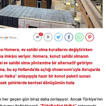
0
News
sı Homera, ev sahibi olma kurallarını değiştirirken
a imkânı veriyor. Homera, konut sahibi olmanın
 ev sahibi olma yöntemine bir alternatif getiriyor.
rma, bu ay Hollanda’da açtığı showroom’uyla Avrupa’da
an Halka” anlayışıyla
hazır bir konut paketi sunan
ksek şehirlerde kentsel dönüşümün hızla
 her geçen gün biraz daha zorlaşıyor. Ancak Türkiye’nin
 durumu değiştirecek.
“Fabrikadan Halka”
anlayışıyla