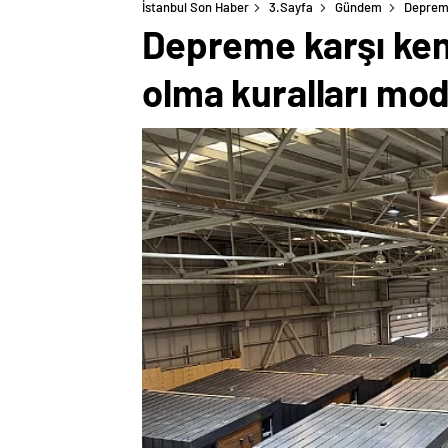
İstanbul Son Haber
3.Sayfa
Gündem
Depreme
Depreme karşı ken
olma kuralları mod