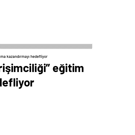
arıma kazandırmayı hedefliyor
işimciliği” eğitim
efliyor