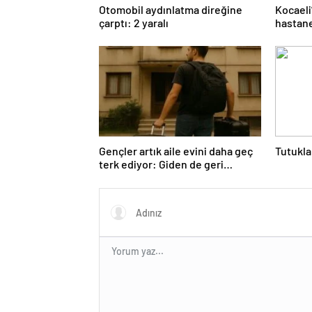
Otomobil aydınlatma direğine
Kocaeli
çarptı: 2 yaralı
hastane
Gençler artık aile evini daha geç
Tutukla
terk ediyor: Giden de geri
dönüyor