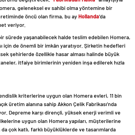
Homera, geleneksel ev sahibi olma yöntemine bir
 üretiminde öncü olan
firma, bu ay
Hollanda
’da
met veriyor.
a bir sürede yaşanabilecek halde teslim edebilen Homera,
çin de önemli bir imkân yaratıyor. Şirketin hedefleri
ksek şehirlerde özellikle hasar alması halinde büyük
aneler, itfaiye birimlerinin yeniden inşa edilerek hızla
ndislik kriterlerine uygun olan Homera evleri, 11 bin
çık üretim alanına sahip Akkon Çelik Fabrikası’nda
iyor. Depreme karşı dirençli, yüksek enerji verimli ve
 ilkelerine uygun olan Homera yapıları, müşterilerine
 ya da çok katlı, farklı büyüklüklerde ve tasarımlarda