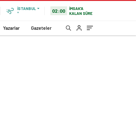
İMSAK'A
İSTANBUL
02:00
KALAN SÜRE
°
Yazarlar
Gazeteler