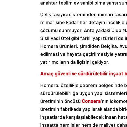
anahtar teslim ev sahibi olma şansı su
Çelik taşıyıcı sisteminden mimari tasar
mimarisine kadar her detayın incelikle
çözümü sunmuyor. Antalya’daki Club Ma
Sisli Vadi Otel gibi farklı yapı türleri de
i
Homera ürünleri, şimdiden Belçika, Avu
edilmesi ve hayata geçirilmesiyle yatırı
yatırımcıların da ilgisini çekiyor.
Amaç güvenli ve sürdürülebilir inşaat b
Homera, özellikle deprem bölgesinde b
sürdürülebilirliğe uygun yapı sistemler
üretiminin öncüsü
Consera
’nın lokomot
üretimin fabrikada yapılarak alanda birle
inşaatlarda karşılaşılabilecek insan hat
inşaatta hem işler hem de maliyet daha 