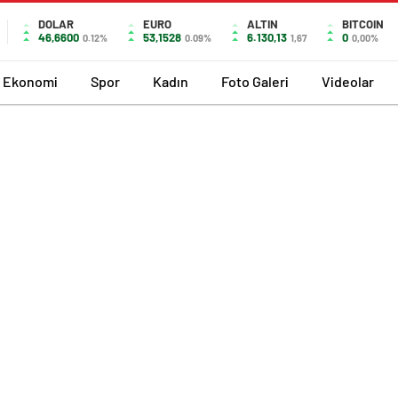
DOLAR
EURO
ALTIN
BITCOIN
46,6600
53,1528
6.130,13
0
0.12%
0.09%
1,67
0,00%
Ekonomi
Spor
Kadın
Foto Galeri
Videolar