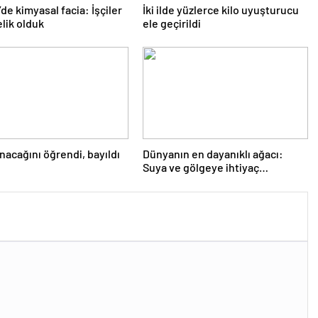
’de kimyasal facia: İşçiler
İki ilde yüzlerce kilo uyuşturucu
lik olduk
ele geçirildi
nacağını öğrendi, bayıldı
Dünyanın en dayanıklı ağacı:
Suya ve gölgeye ihtiyaç
duymuyor, şifalı meyveler
veriyor!