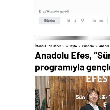
En az 10 karakter gerekli
Gönder
İstanbul Son Haber
3.Sayfa
Gündem
Anadolu
Anadolu Efes, “Sürd
programıyla gençl