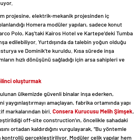
nuyor.
ım projesine, elektrik-mekanik projesinden iç
 planlandığı Homera modüler yapıları, sadece konut
rco Polo, Kaş’taki Kairos Hotel ve Kartepe’deki Tumba
nşa edilebiliyor. Yurtdışında da talebin yoğun olduğu
sturya ve Dominik’te kuruldu. Kısa sürede inşa
mların hızlı dönüşünü sağladığı için arsa sahipleri ve
ilinci oluşturmak
ulunan ülkemizde güvenli binalar inşa ederken,
ini yaygınlaştırmayı amaçlayan, fabrika ortamında yapı
if markalarından biri.
Consera Kurucusu Melih Şimşek
,
ştirildiği off-site construction’ın, öncelikle sahadaki
asını ortadan kaldırdığını vurgulayarak, “Bu yöntemle
kontrollü gerçekleştiriliyor. Modüler çelik yapılar hem