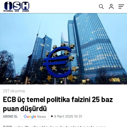
297 okunma
ECB üç temel politika faizini 25 baz
puan düşürdü
9 Mart 2025 10:31
ABONE OL
News