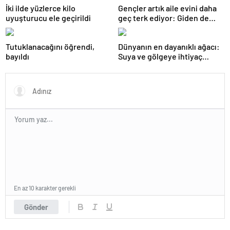
İki ilde yüzlerce kilo
Gençler artık aile evini daha
uyuşturucu ele geçirildi
geç terk ediyor: Giden de
geri dönüyor
Tutuklanacağını öğrendi,
Dünyanın en dayanıklı ağacı:
bayıldı
Suya ve gölgeye ihtiyaç
duymuyor, şifalı meyveler
veriyor!
En az 10 karakter gerekli
Gönder