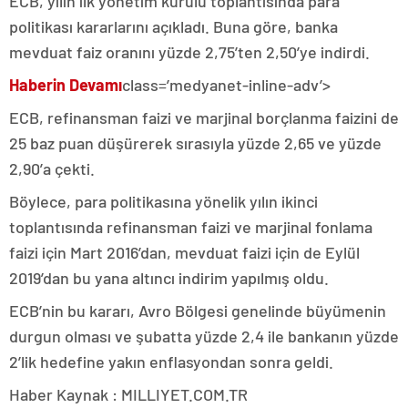
ECB, yılın ilk yönetim kurulu toplantısında para
politikası kararlarını açıkladı. Buna göre, banka
mevduat faiz oranını yüzde 2,75’ten 2,50’ye indirdi.
Haberin Devamı
class=’medyanet-inline-adv’>
ECB, refinansman faizi ve marjinal borçlanma faizini de
25 baz puan düşürerek sırasıyla yüzde 2,65 ve yüzde
2,90’a çekti.
Böylece, para politikasına yönelik yılın ikinci
toplantısında refinansman faizi ve marjinal fonlama
faizi için Mart 2016’dan, mevduat faizi için de Eylül
2019’dan bu yana altıncı indirim yapılmış oldu.
ECB’nin bu kararı, Avro Bölgesi genelinde büyümenin
durgun olması ve şubatta yüzde 2,4 ile bankanın yüzde
2’lik hedefine yakın enflasyondan sonra geldi.
Haber Kaynak : MILLIYET.COM.TR