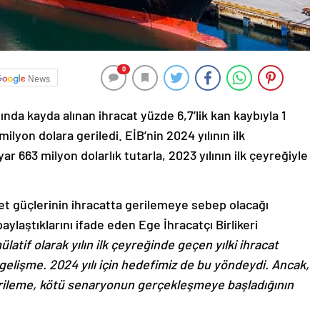
0
News
yında kayda alınan ihracat yüzde 6,7’lik kan kaybıyla 1
ilyon dolara geriledi. EİB’nin 2024 yılının ilk
r 663 milyon dolarlık tutarla, 2023 yılının ilk çeyreğiyle
bet güçlerinin ihracatta gerilemeye sebep olacağı
laştıklarını ifade eden Ege İhracatçı Birlikeri
latif olarak yılın ilk çeyreğinde geçen yılki ihracat
elişme. 2024 yılı için hedefimiz de bu yöndeydi. Ancak,
gerileme, kötü senaryonun gerçekleşmeye başladığının