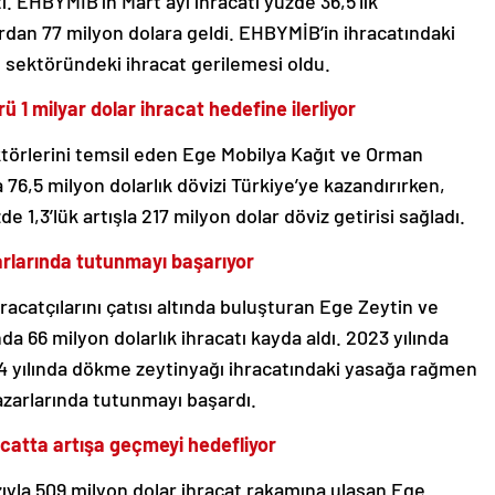
sti. EHBYMİB’in Mart ayı ihracatı yüzde 36,5’lik
rdan 77 milyon dolara geldi. EHBYMİB’in ihracatındaki
ğ sektöründeki ihracat gerilemesi oldu.
ü 1 milyar dolar ihracat hedefine ilerliyor
ktörlerini temsil eden Ege Mobilya Kağıt ve Orman
da 76,5 milyon dolarlık dövizi Türkiye’ye kazandırırken,
 1,3’lük artışla 217 milyon dolar döviz getirisi sağladı.
arlarında tutunmayı başarıyor
racatçılarını çatısı altında buluşturan Ege Zeytin ve
nda 66 milyon dolarlık ihracatı kayda aldı. 2023 yılında
024 yılında dökme zeytinyağı ihracatındaki yasağa rağmen
azarlarında tutunmayı başardı.
racatta artışa geçmeyi hedefliyor
hızıyla 509 milyon dolar ihracat rakamına ulaşan Ege