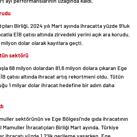
mart ayı performanslarının uzağında kaldı.
orudu
ları Birliği, 2024 yılı Mart ayında ihracatta yüzde 9’luk
atla EİB çatısı altında zirvedeki yerini açık ara korudu.
9 milyon dolar olarak kayıtlara geçti.
ütün sektörü
tışla 68 milyon dolardan 81,6 milyon dolara çıkaran Ege
EİB çatısı altında ihracat artış rekortmeni oldu. Tütün
uğu 1 milyar dolar ihracat hedefine bir adım daha
dı
muller sektörünün ve Ege Bölgesi’nde gıda ihracatının
 Mamuller İhracatçıları Birliği Mart ayında, Türkiye
r ihracatı yüzde 1,2’lik gerileme yaşarken, Ege