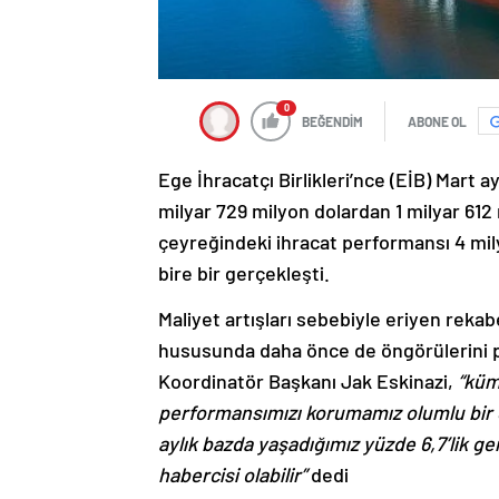
0
BEĞENDİM
ABONE OL
Ege İhracatçı Birlikleri’nce (EİB) Mart a
milyar 729 milyon dolardan 1 milyar 612 m
çeyreğindeki ihracat performansı 4 milya
bire bir gerçekleşti.
Maliyet artışları sebebiyle eriyen reka
hususunda daha önce de öngörülerini pay
Koordinatör Başkanı Jak Eskinazi,
“kümü
performansımızı korumamız olumlu bir g
aylık bazda yaşadığımız yüzde 6,7’lik 
habercisi olabilir”
dedi