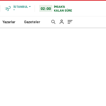
İMSAK'A
İSTANBUL
02:00
KALAN SÜRE
°
Yazarlar
Gazeteler