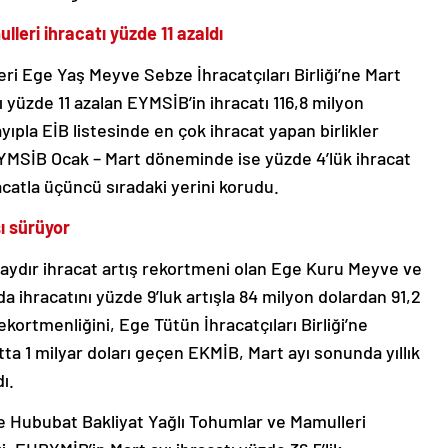
eri ihracatı yüzde 11 azaldı
deri Ege Yaş Meyve Sebze İhracatçıları Birliği’ne Mart
 yüzde 11 azalan EYMSİB’in ihracatı 116,8 milyon
yıpla EİB listesinde en çok ihracat yapan birlikler
 EYMSİB Ocak – Mart döneminde ise yüzde 4’lük ihracat
racatla üçüncü sıradaki yerini korudu.
ı sürüyor
iki aydır ihracat artış rekortmeni olan Ege Kuru Meyve ve
nda ihracatını yüzde 9’luk artışla 84 milyon dolardan 91,2
ekortmenliğini, Ege Tütün İhracatçıları Birliği’ne
catta 1 milyar doları geçen EKMİB, Mart ayı sonunda yıllık
ı.
ge Hububat Bakliyat Yağlı Tohumlar ve Mamulleri