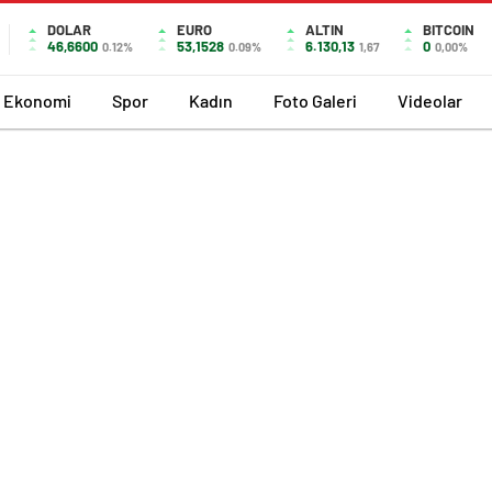
DOLAR
EURO
ALTIN
BITCOIN
46,6600
53,1528
6.130,13
0
0.12%
0.09%
1,67
0,00%
Ekonomi
Spor
Kadın
Foto Galeri
Videolar