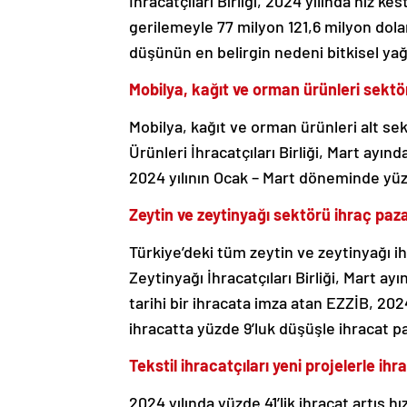
İhracatçıları Birliği, 2024 yılında hız ke
gerilemeyle 77 milyon 121,6 milyon dola
düşünün en belirgin nedeni bitkisel ya
Mobilya, kağıt ve orman ürünleri sektör
Mobilya, kağıt ve orman ürünleri alt se
Ürünleri İhracatçıları Birliği, Mart ayın
2024 yılının Ocak – Mart döneminde yüzde
Zeytin ve zeytinyağı sektörü ihraç paz
Türkiye’deki tüm zeytin ve zeytinyağı ih
Zeytinyağı İhracatçıları Birliği, Mart ayı
tarihi bir ihracata imza atan EZZİB, 2
ihracatta yüzde 9’luk düşüşle ihracat p
Tekstil ihracatçıları yeni projelerle ih
2024 yılında yüzde 41’lik ihracat artış 