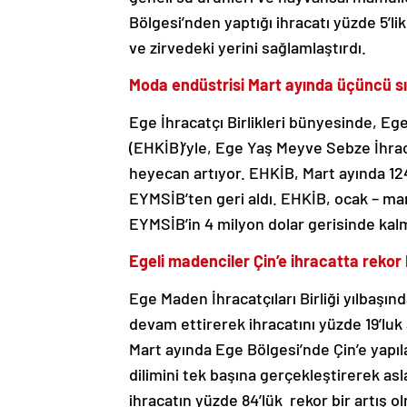
Bölgesi’nden yaptığı ihracatı yüzde 5’lik
ve zirvedeki yerini sağlamlaştırdı.
Moda endüstrisi Mart ayında üçüncü sır
Ege İhracatçı Birlikleri bünyesinde, Ege
(EHKİB)’yle, Ege Yaş Meyve Sebze İhraca
heyecan artıyor. EHKİB, Mart ayında 124
EYMSİB’ten geri aldı. EHKİB, ocak – mar
EYMSİB’in 4 milyon dolar gerisinde kal
Egeli madenciler Çin’e ihracatta rekor k
Ege Maden İhracatçıları Birliği yılbaşı
devam ettirerek ihracatını yüzde 19’luk a
Mart ayında Ege Bölgesi’nde Çin’e yapıla
dilimini tek başına gerçekleştirerek asl
ihracatın yüzde 84’lük rekor bir artış ol