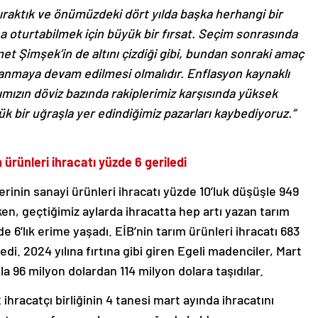
bıraktık ve önümüzdeki dört yılda başka herhangi bir
 oturtabilmek için büyük bir fırsat. Seçim sonrasında
t Şimşek’in de altını çizdiği gibi, bundan sonraki amaç
lanmaya devam edilmesi olmalıdır. Enflasyon kaynaklı
arımızın döviz bazında rakiplerimiz karşısında yüksek
ük bir uğraşla yer edindiğimiz pazarları kaybediyoruz.”
 ürünleri ihracatı yüzde 6 geriledi
lerinin sanayi ürünleri ihracatı yüzde 10’luk düşüşle 949
en, geçtiğimiz aylarda ihracatta hep artı yazan tarım
e 6’lık erime yaşadı. EİB’nin tarım ürünleri ihracatı 683
di. 2024 yılına fırtına gibi giren Egeli madenciler, Mart
şla 96 milyon dolardan 114 milyon dolara taşıdılar.
12 ihracatçı birliğinin 4 tanesi mart ayında ihracatını