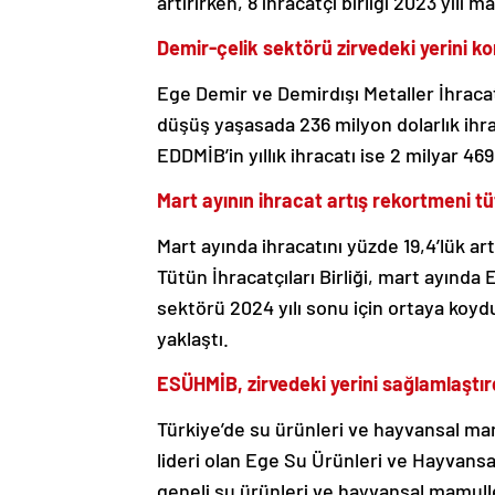
artırırken, 8 ihracatçı birliği 2023 yılı 
Demir-çelik sektörü zirvedeki yerini k
Ege Demir ve Demirdışı Metaller İhracatçı
düşüş yaşasada 236 milyon dolarlık ihrac
EDDMİB’in yıllık ihracatı ise 2 milyar 46
Mart ayının ihracat artış rekortmeni t
Mart ayında ihracatını yüzde 19,4’lük ar
Tütün İhracatçıları Birliği, mart ayında 
sektörü 2024 yılı sonu için ortaya koyd
yaklaştı.
ESÜHMİB, zirvedeki yerini sağlamlaştır
Türkiye’de su ürünleri ve hayvansal ma
lideri olan Ege Su Ürünleri ve Hayvansal
geneli su ürünleri ve hayvansal mamulle