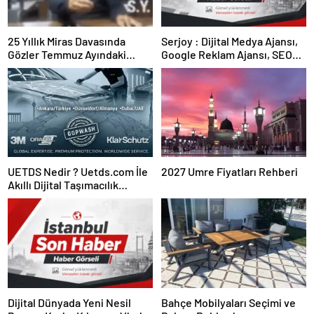
25 Yıllık Miras Davasında
Serjoy : Dijital Medya Ajansı,
Gözler Temmuz Ayındaki
Google Reklam Ajansı, SEO
Karar Duruşmasına Çevrildi
Ajansı ve Web Tasarım Ajansı
UETDS Nedir ? Uetds.com İle
2027 Umre Fiyatları Rehberi
Akıllı Dijital Taşımacılık
Yazılımı
Dijital Dünyada Yeni Nesil
Bahçe Mobilyaları Seçimi ve