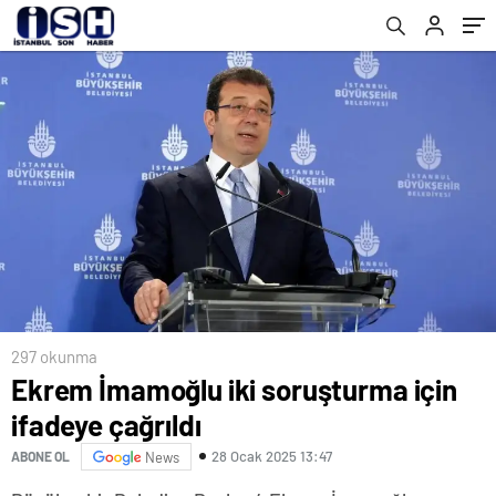
tek saydı: Kartalkaya yangını cinayettir
297 okunma
Ekrem İmamoğlu iki soruşturma için
ifadeye çağrıldı
28 Ocak 2025 13:47
ABONE OL
News