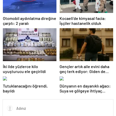
Otomobil aydınlatma direğine
Kocaeli’de kimyasal facia:
çarptı: 2 yaralı
İşçiler hastanelik olduk
İki ilde yüzlerce kilo
Gençler artık aile evini daha
uyuşturucu ele geçirildi
geç terk ediyor: Giden de
geri dönüyor
Tutuklanacağını öğrendi,
Dünyanın en dayanıklı ağacı:
bayıldı
Suya ve gölgeye ihtiyaç
duymuyor, şifalı meyveler
veriyor!