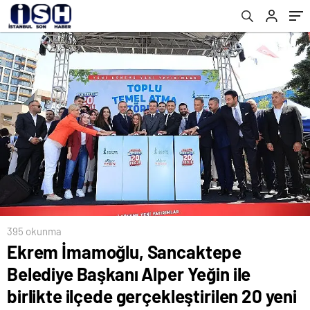
gerçekleştirilen 20 yeni projenin toplu
temel atma törenine katıldı
395 okunma
Ekrem İmamoğlu, Sancaktepe
Belediye Başkanı Alper Yeğin ile
birlikte ilçede gerçekleştirilen 20 yeni