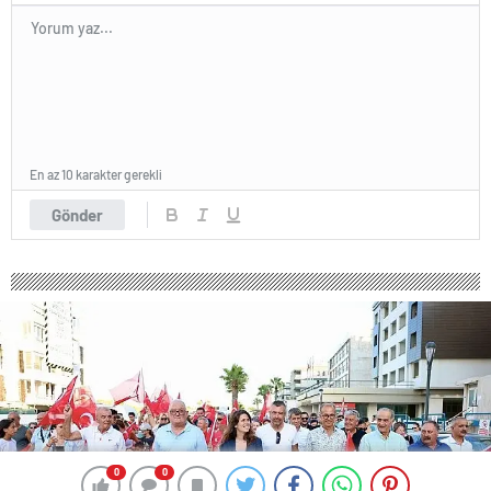
En az 10 karakter gerekli
Gönder
0
0
0
0