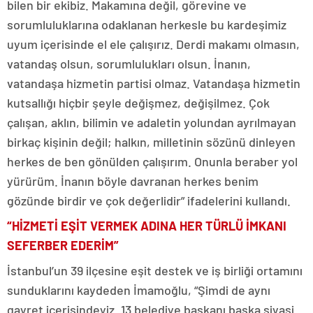
bilen bir ekibiz. Makamına değil, görevine ve
sorumluluklarına odaklanan herkesle bu kardeşimiz
uyum içerisinde el ele çalışırız. Derdi makamı olmasın,
vatandaş olsun, sorumlulukları olsun. İnanın,
vatandaşa hizmetin partisi olmaz. Vatandaşa hizmetin
kutsallığı hiçbir şeyle değişmez, değişilmez. Çok
çalışan, aklın, bilimin ve adaletin yolundan ayrılmayan
birkaç kişinin değil; halkın, milletinin sözünü dinleyen
herkes de ben gönülden çalışırım. Onunla beraber yol
yürürüm. İnanın böyle davranan herkes benim
gözünde birdir ve çok değerlidir” ifadelerini kullandı.
“HİZMETİ EŞİT VERMEK ADINA HER TÜRLÜ İMKANI
SEFERBER EDERİM”
İstanbul’un 39 ilçesine eşit destek ve iş birliği ortamını
sunduklarını kaydeden İmamoğlu, “Şimdi de aynı
gayret içerisindeyiz. 13 belediye başkanı başka siyasi