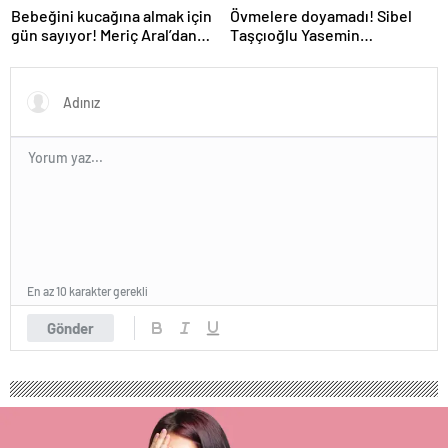
Bebeğini kucağına almak için
Övmelere doyamadı! Sibel
gün sayıyor! Meriç Aral’dan
Taşçıoğlu Yasemin
yeni poz
Sakallıoğlu’nu kuliste ziyaret
etti
En az 10 karakter gerekli
Gönder