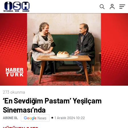
273 okunma
‘En Sevdiğim Pastam’ Yeşilçam
Sineması’nda
1 Aralık 2024 10:22
ABONE OL
News