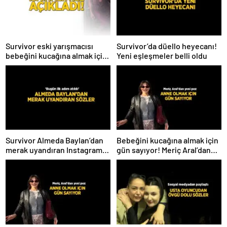
Survivor eski yarışmacısı
Survivor’da düello heyecanı!
bebeğini kucağına almak için
Yeni eşleşmeler belli oldu
gün sayıyor! İsmini ilk kez
açıkladı
Survivor Almeda Baylan’dan
Bebeğini kucağına almak için
merak uyandıran Instagram
gün sayıyor! Meriç Aral’dan
paylaşımı! ‘Bugün ilk adım
yeni poz
atıldı’