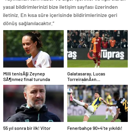
yasal bildirimlerinizi bize iletişim sayfası üzerinden
iletiniz. En kısa süre içerisinde bildirimlerinize geri
dönüş sağlanılacaktır.”
Milli tenisÃ§i Zeynep
Galatasaray, Lucas
SÃ¶nmez final turunda
TorreiraânÄ±n
sÃ¶zleÅmesini uzattÄ±
55 yıl sonra bir ilk! Vitor
Fenerbahçe 90+4’te yıkıldı!