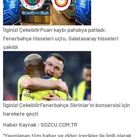
İlginizi Çekebilir
Puan kaybı pahalıya patladı:
Fenerbahçe hisseleri uçtu, Galatasaray hisseleri
çakıldı
İlginizi Çekebilir
Fenerbahçe Skriniar’ın bonservisi için
harekete geçti
Haber Kaynak : SOZCU.COM.TR
“Yayınlanan tüm haber ve diğer içerikler ile ilgili olarak