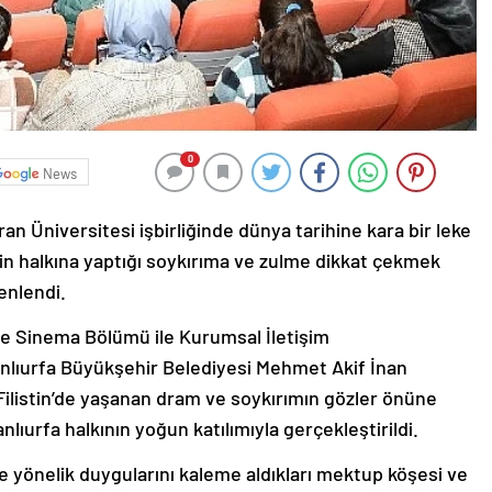
0
News
an Üniversitesi işbirliğinde dünya tarihine kara bir leke
stin halkına yaptığı soykırıma ve zulme dikkat çekmek
zenlendi.
ve Sinema Bölümü ile Kurumsal İletişim
anlıurfa Büyükşehir Belediyesi Mehmet Akif İnan
ilistin’de yaşanan dram ve soykırımın gözler önüne
Şanlıurfa halkının yoğun katılımıyla gerçekleştirildi.
in’e yönelik duygularını kaleme aldıkları mektup köşesi ve