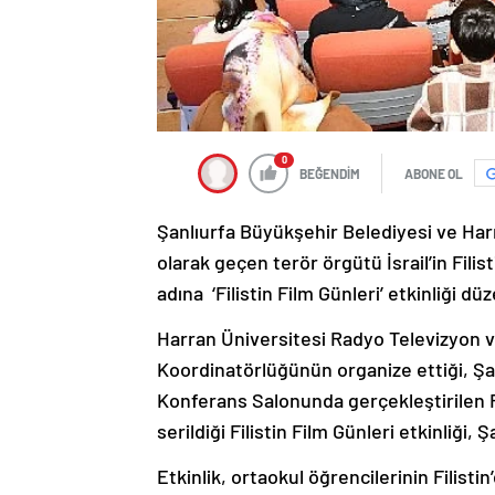
0
BEĞENDİM
ABONE OL
Şanlıurfa Büyükşehir Belediyesi ve Harr
olarak geçen terör örgütü İsrail’in Fili
adına ‘Filistin Film Günleri’ etkinliği dü
Harran Üniversitesi Radyo Televizyon 
Koordinatörlüğünün organize ettiği, Ş
Konferans Salonunda gerçekleştirilen F
serildiği Filistin Film Günleri etkinliği, 
Etkinlik, ortaokul öğrencilerinin Filist