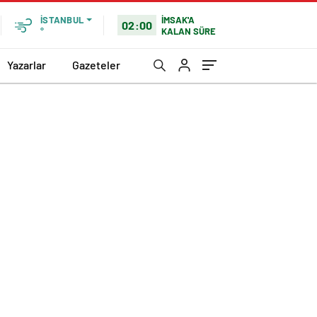
İMSAK'A
İSTANBUL
02:00
KALAN SÜRE
°
Yazarlar
Gazeteler