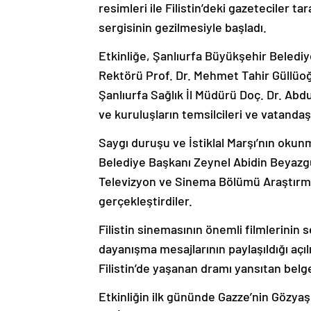
resimleri ile Filistin’deki gazeteciler ta
sergisinin gezilmesiyle başladı.
Etkinliğe, Şanlıurfa Büyükşehir Beledi
Rektörü Prof. Dr. Mehmet Tahir Güllüoğl
Şanlıurfa Sağlık İl Müdürü Doç. Dr. Abdu
ve kuruluşların temsilcileri ve vatandaşl
Saygı duruşu ve İstiklal Marşı’nın oku
Belediye Başkanı Zeynel Abidin Beyazgü
Televizyon ve Sinema Bölümü Araştırma
gerçekleştirdiler.
Filistin sinemasının önemli filmlerinin se
dayanışma mesajlarının paylaşıldığı açı
Filistin’de yaşanan dramı yansıtan belge
Etkinliğin ilk gününde Gazze’nin Gözyaş