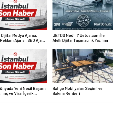
UETDS Nedir ? Uetds.com İle
Reklam Ajansı, SEO Ajansı
Akıllı Dijital Taşımacılık Yazılımı
Tasarım Ajansı
 Dünyada Yeni Nesil Başarı:
Bahçe Mobilyaları Seçimi ve
lınç ve Viral İçerik
Bakımı Rehberi
lerinin Yükselişi