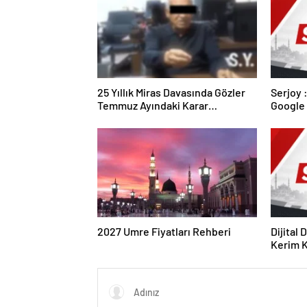
25 Yıllık Miras Davasında Gözler
Serjoy : Dijital Medya Ajansı,
Temmuz Ayındaki Karar
Google 
Duruşmasına Çevrildi
ve Web 
2027 Umre Fiyatları Rehberi
Dijital
Kerim Kı
Strateji