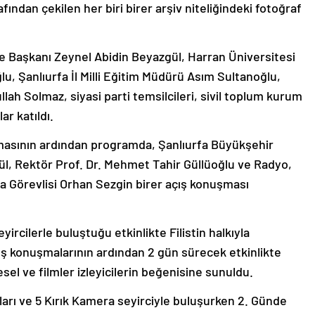
rafından çekilen her biri birer arşiv niteliğindeki fotoğraf
ye Başkanı Zeynel Abidin Beyazgül, Harran Üniversitesi
u, Şanlıurfa İl Milli Eğitim Müdürü Asım Sultanoğlu,
llah Solmaz, siyasi parti temsilcileri, sivil toplum kurum
ar katıldı.
nmasının ardından programda, Şanlıurfa Büyükşehir
l, Rektör Prof. Dr. Mehmet Tahir Güllüoğlu ve Radyo,
 Görevlisi Orhan Sezgin birer açış konuşması
yircilerle buluştuğu etkinlikte Filistin halkıyla
lış konuşmalarının ardından 2 gün sürecek etkinlikte
sel ve filmler izleyicilerin beğenisine sunuldu.
ları ve 5 Kırık Kamera seyirciyle buluşurken 2. Günde