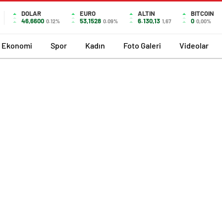
DOLAR
EURO
ALTIN
BITCOIN
46,6600
53,1528
6.130,13
0
0.12%
0.09%
1,67
0,00%
Ekonomi
Spor
Kadın
Foto Galeri
Videolar