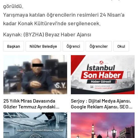
görüldü.
Yarışmaya katılan öğrencilerin resimleri 24 Nisan’a
kadar Konak Kültürevi’nde sergilenecek.
Kaynak: (BYZHA) Beyaz Haber Ajansı
Başkan
Nilüfer Belediye
Öğrenci
Öğrenciler
Okul
25 Yıllık Miras Davasında
Serjoy : Dijital Medya Ajansı,
Gözler Temmuz Ayındaki
Google Reklam Ajansı, SEO
Karar Duruşmasına Çevrildi
Ajansı ve Web Tasarım Ajansı