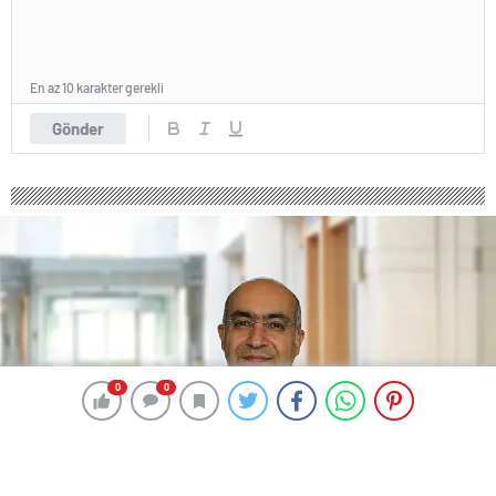
En az 10 karakter gerekli
Gönder
0
0
0
0