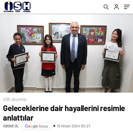
406 okunma
Geleceklerine dair hayallerini resimle
anlattılar
19 Nisan 2024 00:27
ABONE OL
News