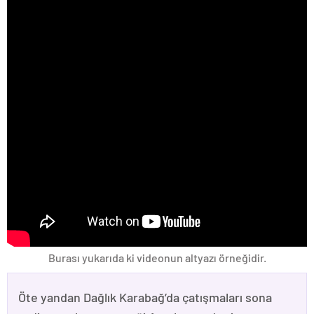
Burası yukarıda ki videonun altyazı örneğidir.
Öte yandan Dağlık Karabağ’da çatışmaları sona