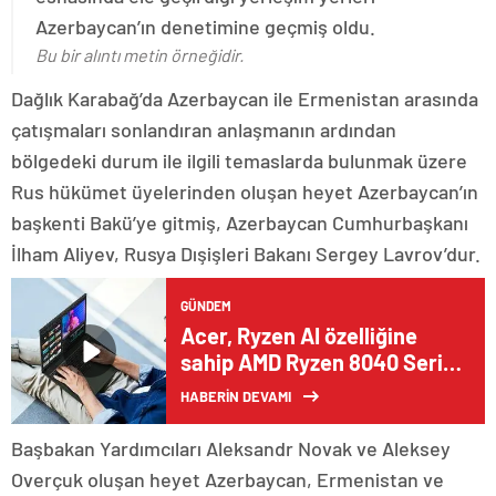
Azerbaycan’ın denetimine geçmiş oldu.
Bu bir alıntı metin örneğidir.
Dağlık Karabağ’da Azerbaycan ile Ermenistan arasında
çatışmaları sonlandıran anlaşmanın ardından
bölgedeki durum ile ilgili temaslarda bulunmak üzere
Rus hükümet üyelerinden oluşan heyet Azerbaycan’ın
başkenti Bakü’ye gitmiş, Azerbaycan Cumhurbaşkanı
İlham Aliyev, Rusya Dışişleri Bakanı Sergey Lavrov’dur.
GÜNDEM
Acer, Ryzen AI özelliğine
sahip AMD Ryzen 8040 Serisi
İşlemcilerle Donatılan Yeni
HABERİN DEVAMI
Swift Serisi Dizüstü
Bilgisayarlarını Satışa Sundu
Başbakan Yardımcıları Aleksandr Novak ve Aleksey
Overçuk oluşan heyet Azerbaycan, Ermenistan ve