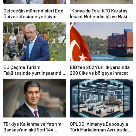
Geleceğin mühendisleri Ege
“Konya’da Tek: KTO Karatay
Üniversitesinde yetişiyor
İnşaat Mühendisliği ve Makine
Mühendisliği Bölümleri
Avrupa’da Tanınacak”
EÜ Çeşme Turizm
EİB’ten 2024’ün ilk yarısında
Fakültesinde yurt inşaatında
200 ülke ve bölgeye ihracat
sona gelindi
Türkiye Kalkınma ve Yatırım
OPLOG, Almanya Deposuyla
Bankası’nın aktifleri 144
Türk Markalarının Avrupa’da
milyar TL’ye ulaştı
Büyümesine Destek Oluyor