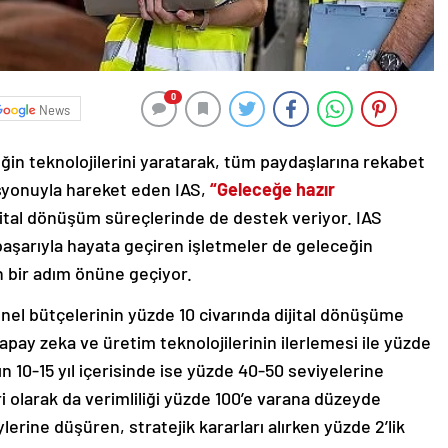
0
News
eğin teknolojilerini yaratarak, tüm paydaşlarına rekabet
syonuyla hareket eden IAS,
“Geleceğe hazır
ijital dönüşüm süreçlerinde de destek veriyor. IAS
başarıyla hayata geçiren işletmeler de geleceğin
in bir adım önüne geçiyor.
el bütçelerinin yüzde 10 civarında dijital dönüşüme
ay zeka ve üretim teknolojilerinin ilerlemesi ile yüzde
n 10-15 yıl içerisinde ise yüzde 40-50 seviyelerine
i olarak da verimliliği yüzde 100’e varana düzeyde
lerine düşüren, stratejik kararları alırken yüzde 2’lik