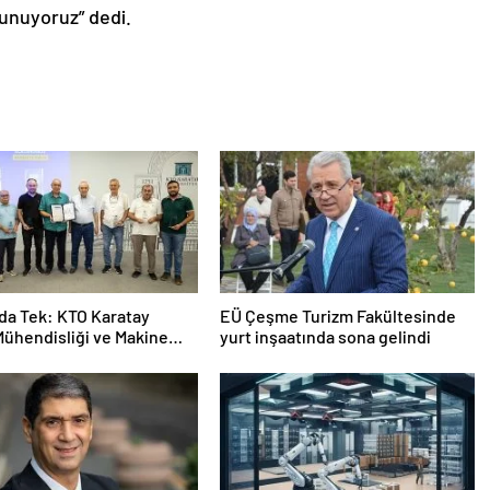
unuyoruz” dedi.
da Tek: KTO Karatay
EÜ Çeşme Turizm Fakültesinde
Mühendisliği ve Makine
yurt inşaatında sona gelindi
sliği Bölümleri Avrupa’da
cak”