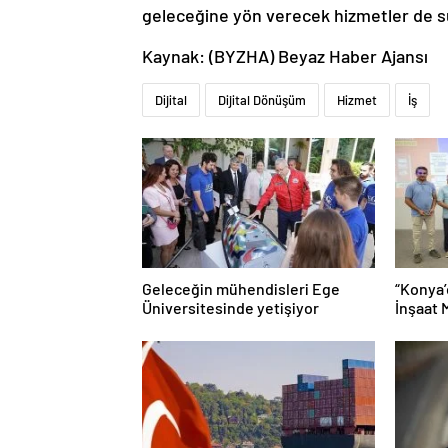
geleceğine yön verecek hizmetler de s
Kaynak: (BYZHA) Beyaz Haber Ajansı
Dijital
Dijital Dönüşüm
Hizmet
İş
Geleceğin mühendisleri Ege
“Konya’
Üniversitesinde yetişiyor
İnşaat 
Mühendi
Tanına