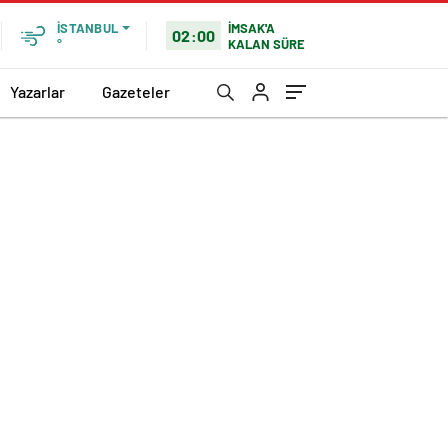
İMSAK'A
İSTANBUL
02:00
KALAN SÜRE
°
Yazarlar
Gazeteler