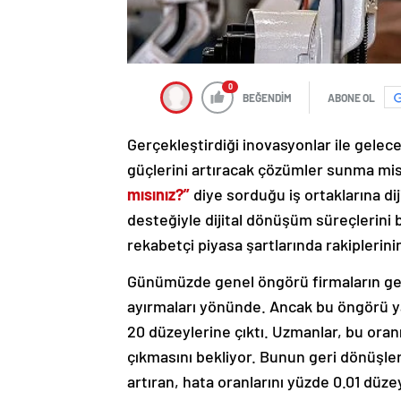
0
BEĞENDİM
ABONE OL
Gerçekleştirdiği inovasyonlar ile gelec
güçlerini artıracak çözümler sunma mi
mısınız?”
diye sorduğu iş ortaklarına d
desteğiyle dijital dönüşüm süreçlerini 
rekabetçi piyasa şartlarında rakiplerin
Günümüzde genel öngörü firmaların gen
ayırmaları yönünde. Ancak bu öngörü yap
20 düzeylerine çıktı. Uzmanlar, bu oranı
çıkmasını bekliyor. Bunun geri dönüşler
artıran, hata oranlarını yüzde 0.01 düzey