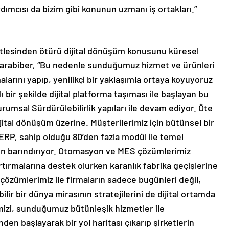
dımcısı da bizim gibi konunun uzmanı iş ortakları.”
itlesinden ötürü dijital dönüşüm konusunu küresel
 Karabiber, “Bu nedenle sunduğumuz hizmet ve ürünleri
amalarını yapıp, yenilikçi bir yaklaşımla ortaya koyuyoruz
 bir şekilde dijital platforma taşıması ile başlayan bu
msal Sürdürülebilirlik yapıları ile devam ediyor. Öte
tal dönüşüm üzerine. Müşterilerimiz için bütünsel bir
RP, sahip olduğu 80’den fazla modül ile temel
rün barındırıyor. Otomasyon ve MES çözümlerimiz
 artırmalarına destek olurken karanlık fabrika geçişlerine
 çözümlerimiz ile firmaların sadece bugünleri değil,
lir bir dünya mirasının stratejilerini de dijital ortamda
mizi, sunduğumuz bütünleşik hizmetler ile
inden başlayarak bir yol haritası çıkarıp şirketlerin