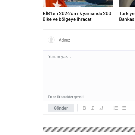
EİB’ten 2024’ün ilk yarısında 200
Türkiye
ülke ve bölgeye ihracat
Bankası
TL’ye ul
En az 10 karakter gerekli
Gönder