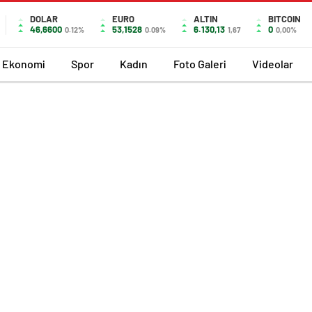
DOLAR
EURO
ALTIN
BITCOIN
46,6600
53,1528
6.130,13
0
0.12%
0.09%
1,67
0,00%
Ekonomi
Spor
Kadın
Foto Galeri
Videolar