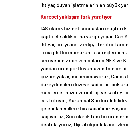
ihtiyaç duyan işletmelerin en büyük yar
Küresel yaklaşım fark yaratıyor
IAS olarak hizmet sundukları müşteri k
çapta ele aldıklarına vurgu yapan Can
ihtiyaçları iyi analiz edip, literatür tar
Troia platformumuzun iş süreçlerini hızlı
serüvenimiz son zamanlarda MES ve Kuru
yandan ürün portföyümüzün tamamı diji
çözüm yaklaşımı benimsiyoruz. Canias E
düzeyden ileri düzeye kadar bir çok ü
müşterilerimizin verimliliği ve kaliteyi
ışık tutuyor. Kurumsal Sürdürülebilirlik
gelecek nesillere bırakacağımız yaşanabi
sağlıyoruz. Son olarak tüm bu ürünleri
destekliyoruz. Dijital olgunluk analizler