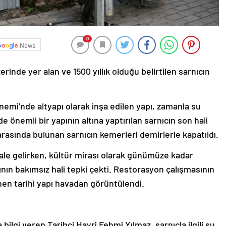
0
News
erinde yer alan ve 1500 yıllık olduğu belirtilen sarnıcın
emi’nde altyapı olarak inşa edilen yapı, zamanla su
 önemli bir yapının altına yaptırılan sarnıcın son hali
 arasında bulunan sarnıcın kemerleri demirlerle kapatıldı.
ale gelirken, kültür mirası olarak günümüze kadar
ının bakımsız hali tepki çekti. Restorasyon çalışmasının
en tarihi yapı havadan görüntülendi.
bilgi veren Tarihçi Hayri Fehmi Yılmaz, sarnıçla ilgili şu