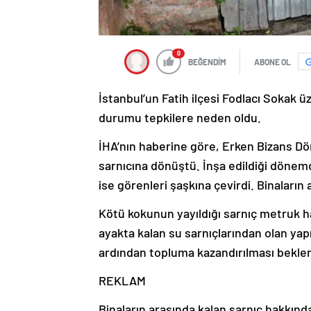
0
BEĞENDİM
ABONE OL
İstanbul’un Fatih ilçesi Fodlacı Sokak üz
durumu tepkilere neden oldu.
İHA’nın haberine göre, Erken Bizans Dön
sarnıcına dönüştü. İnşa edildiği dönemde
ise görenleri şaşkına çevirdi. Binaların
Kötü kokunun yayıldığı sarnıç metruk h
ayakta kalan su sarnıçlarından olan yap
ardından topluma kazandırılması beklen
REKLAM
Binaların arasında kalan sarnıç hakkında 