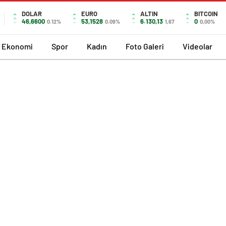
DOLAR
EURO
ALTIN
BITCOIN
46,6600
53,1528
6.130,13
0
0.12%
0.09%
1,67
0,00%
Ekonomi
Spor
Kadın
Foto Galeri
Videolar