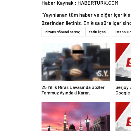
Haber Kaynak : HABERTURK.COM
“Yayınlanan tüm haber ve diğer içerikler i
üzerinden iletiniz. En kısa süre içerisin
bizans dönemi sarnıç
fatih ilçesi
istanbul 
25 Yıllık Miras Davasında Gözler
Serjoy : Dijital Medya Ajansı,
Temmuz Ayındaki Karar
Google 
Duruşmasına Çevrildi
ve Web 