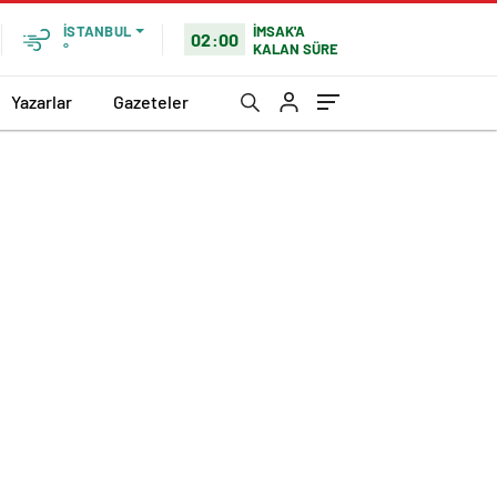
İMSAK'A
İSTANBUL
02:00
KALAN SÜRE
°
Yazarlar
Gazeteler