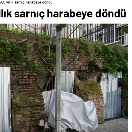
1500 yıllık sarnıç harabeye döndü
ıllık sarnıç harabeye döndü