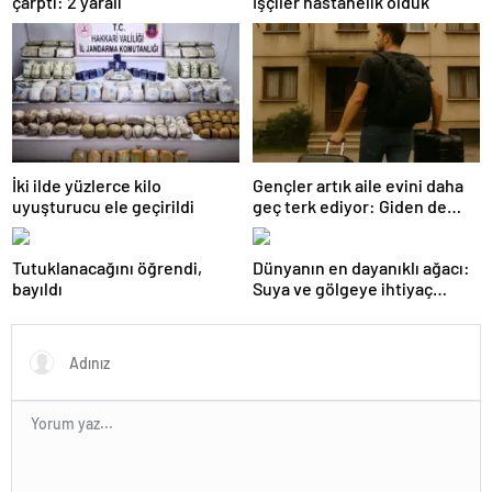
çarptı: 2 yaralı
İşçiler hastanelik olduk
İki ilde yüzlerce kilo
Gençler artık aile evini daha
uyuşturucu ele geçirildi
geç terk ediyor: Giden de
geri dönüyor
Tutuklanacağını öğrendi,
Dünyanın en dayanıklı ağacı:
bayıldı
Suya ve gölgeye ihtiyaç
duymuyor, şifalı meyveler
veriyor!