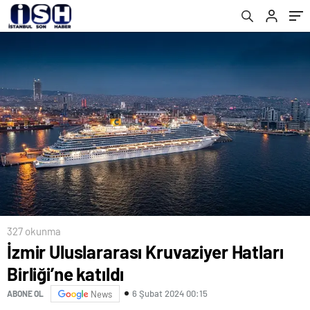
327 okunma
İzmir Uluslararası Kruvaziyer Hatları
Birliği’ne katıldı
6 Şubat 2024 00:15
ABONE OL
News