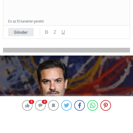
En az 10 karakter gerekli
Gönder
0
0
0
0