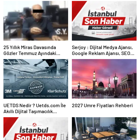
25 Yıllık Miras Davasında
Serjoy : Dijital Medya Ajansı,
Gözler Temmuz Ayındaki
Google Reklam Ajansı, SEO
Karar Duruşmasına Çevrildi
Ajansı ve Web Tasarım Ajansı
UETDS Nedir ? Uetds.com İle
2027 Umre Fiyatları Rehberi
Akıllı Dijital Taşımacılık
Yazılımı