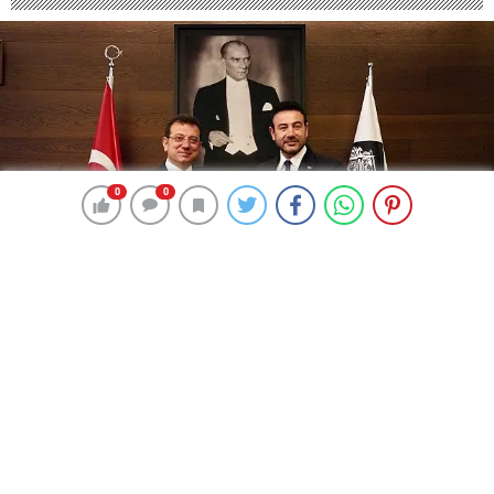
0
0
0
0
342 okunma
Ekrem İmamoğlu, Beşiktaş Belediye
Başkanı Rıza Akpolat’a tebrik
ziyaretinde bulundu
30 Mayıs 2024 00:57
ABONE OL
News