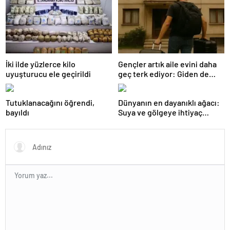
İki ilde yüzlerce kilo
Gençler artık aile evini daha
uyuşturucu ele geçirildi
geç terk ediyor: Giden de
geri dönüyor
Tutuklanacağını öğrendi,
Dünyanın en dayanıklı ağacı:
bayıldı
Suya ve gölgeye ihtiyaç
duymuyor, şifalı meyveler
veriyor!