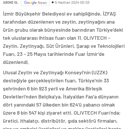
5 Haziran 2024 00:03
ABONE OL
News
İzmir Büyükşehir Belediyesi ev sahipliğinde, İZFAŞ
tarafından düzenlenen ve zeytin, zeytinyağını ana
ürün grubu olarak bünyesinde barındıran Türkiye’deki
tek uluslararası ihtisas fuarı olan 11. OLIVTECH –
Zeytin, Zeytinyağı, Süt Ürünleri, Şarap ve Teknolojileri
Fuarı, 23 – 25 Mayıs tarihlerinde Fuar İzmir’de
düzenlendi.
Ulusal Zeytin ve Zeytinyağı Konseyi’nin (UZZK)
desteğiyle gerçekleştirilen fuarı, Türkiye’nin 33
şehrinden 6 bin 923 yerli ve Amerika Birleşik
Devletleri’nden Belçika’ya, İtalya’dan Fas’a dünyanın
dört yanındaki 57 ülkeden bin 624’ü yabancı olmak
üzere 8 bin 547 kişi ziyaret etti. OLIVTECH Fuarı’nda;
üretici, ithalatçı, distribütör, gıda sektörü firmaları,
şişe ve ambalaj üreticileri ve makina üreticileri başta