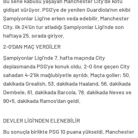
Bu sene kabusu yaşayan Manchester City’de kötü
gidişat sürüyor. PSG’ye de yenilen Guardiola’nın ekibi
Şampiyonlar Ligi’ne erken veda edebilir. Manchester
City, ilk 24’ün tur atladığı Şampiyonlar Ligi’nde son
haftaya 25. sırada giriyor.
2-0’DAN MAÇ VERDİLER
Şampiyonlar Ligi’nde 7. hafta maçında City
deplasmanda PSG’ye konuk oldu. 2-0 öne geçen City
sahadan 4-2’lik mağlubiyetle ayrıldı. Maçta goller; 50.
dakikada Grealish, 53. dakikada Haaland, 56. dakikada
Dembele, 61. dakikada Barcola, 78. dakikada Neves ve
90+5. dakikada Ramos’dan geldi.
DEVLER LİGİ’NDEN ELENEBİLİR
Bu sonuçla birlikte PSG 10 puana yükseldi. Manchester