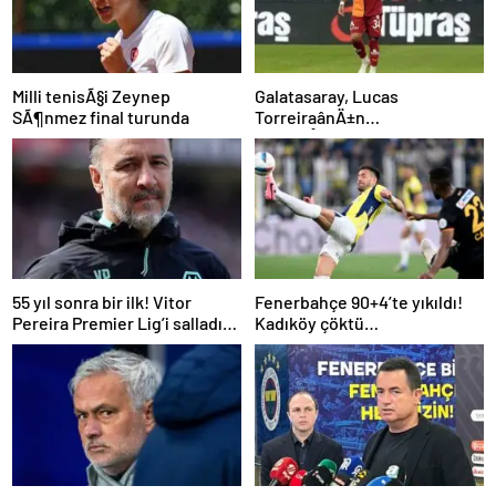
Milli tenisÃ§i Zeynep
Galatasaray, Lucas
SÃ¶nmez final turunda
TorreiraânÄ±n
sÃ¶zleÅmesini uzattÄ±
55 yıl sonra bir ilk! Vitor
Fenerbahçe 90+4’te yıkıldı!
Pereira Premier Lig’i salladı…
Kadıköy çöktü…