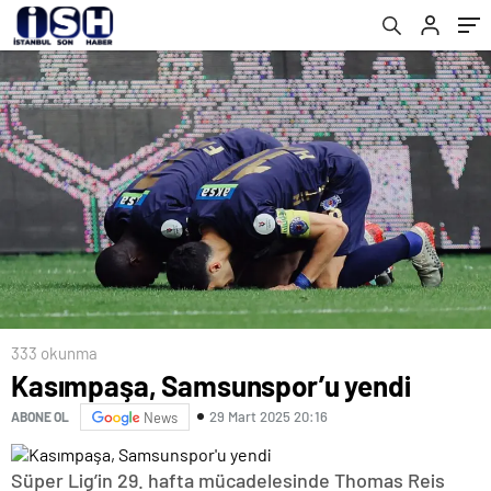
333 okunma
Kasımpaşa, Samsunspor’u yendi
29 Mart 2025 20:16
ABONE OL
News
Süper Lig’in 29. hafta mücadelesinde Thomas Reis