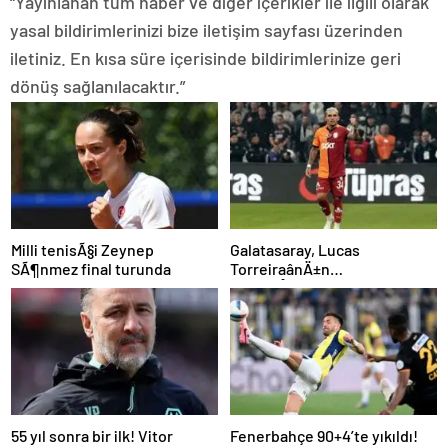
“Yayınlanan tüm haber ve diğer içerikler ile ilgili olarak
yasal bildirimlerinizi bize iletişim sayfası üzerinden
iletiniz. En kısa süre içerisinde bildirimlerinize geri
dönüş sağlanılacaktır.”
Milli tenisÃ§i Zeynep
Galatasaray, Lucas
SÃ¶nmez final turunda
TorreiraânÄ±n
sÃ¶zleÅmesini uzattÄ±
55 yıl sonra bir ilk! Vitor
Fenerbahçe 90+4’te yıkıldı!