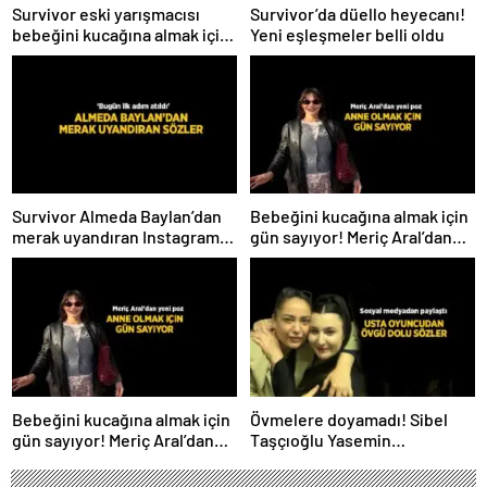
Survivor eski yarışmacısı
Survivor’da düello heyecanı!
bebeğini kucağına almak için
Yeni eşleşmeler belli oldu
gün sayıyor! İsmini ilk kez
açıkladı
Survivor Almeda Baylan’dan
Bebeğini kucağına almak için
merak uyandıran Instagram
gün sayıyor! Meriç Aral’dan
paylaşımı! ‘Bugün ilk adım
yeni poz
atıldı’
Bebeğini kucağına almak için
Övmelere doyamadı! Sibel
gün sayıyor! Meriç Aral’dan
Taşçıoğlu Yasemin
yeni poz
Sakallıoğlu’nu kuliste ziyaret
etti