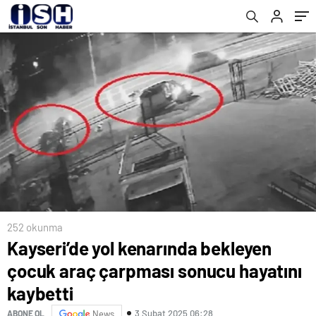
252 okunma
Kayseri’de yol kenarında bekleyen
çocuk araç çarpması sonucu hayatını
kaybetti
3 Şubat 2025 06:28
ABONE OL
News