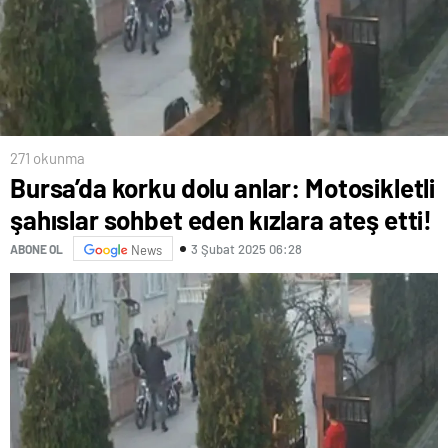
271 okunma
Bursa’da korku dolu anlar: Motosikletli
şahıslar sohbet eden kızlara ateş etti!
3 Şubat 2025 06:28
ABONE OL
News