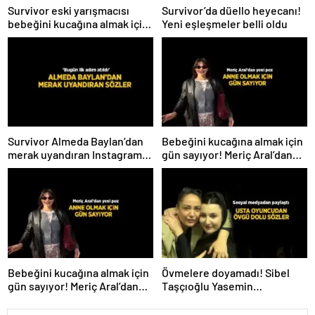
Survivor eski yarışmacısı
Survivor’da düello heyecanı!
bebeğini kucağına almak için
Yeni eşleşmeler belli oldu
gün sayıyor! İsmini ilk kez
açıkladı
Survivor Almeda Baylan’dan
Bebeğini kucağına almak için
merak uyandıran Instagram
gün sayıyor! Meriç Aral’dan
paylaşımı! ‘Bugün ilk adım
yeni poz
atıldı’
Bebeğini kucağına almak için
Övmelere doyamadı! Sibel
gün sayıyor! Meriç Aral’dan
Taşçıoğlu Yasemin
yeni poz
Sakallıoğlu’nu kuliste ziyaret
etti