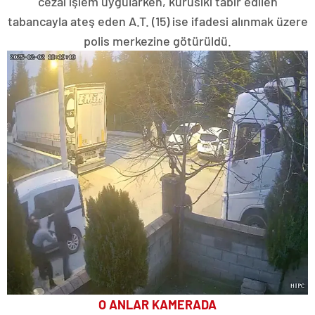
cezai işlem uygularken, kurusıkı tabir edilen
tabancayla ateş eden A.T. (15) ise ifadesi alınmak üzere
polis merkezine götürüldü.
O ANLAR KAMERADA