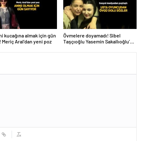
i kucağına almak için gün
Övmelere doyamadı! Sibel
! Meriç Aral’dan yeni poz
Taşçıoğlu Yasemin Sakallıoğlu’nu
kuliste ziyaret etti