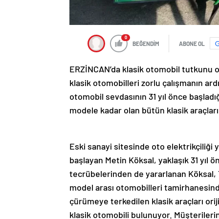
0
BEĞENDİM
ABONE OL
ERZİNCAN’da klasik otomobil tutkunu oto
klasik otomobilleri zorlu çalışmanın ar
otomobil sevdasının 31 yıl önce başladı
modele kadar olan bütün klasik araçlar
Eski sanayi sitesinde oto elektrikçiliği
başlayan Metin Köksal, yaklaşık 31 yıl 
tecrübelerinden de yararlanan Köksal, Tü
model arası otomobilleri tamirhanesinde
çürümeye terkedilen klasik araçları ori
klasik otomobili bulunuyor. Müşterilerin