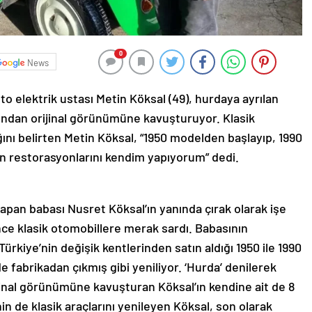
0
News
 elektrik ustası Metin Köksal (49), hurdaya ayrılan
dından orijinal görünümüne kavuşturuyor. Klasik
ğını belirten Metin Köksal, “1950 modelden başlayıp, 1990
ın restorasyonlarını kendim yapıyorum” dedi.
 yapan babası Nusret Köksal’ın yanında çırak olarak işe
önce klasik otomobillere merak sardı. Babasının
rkiye’nin değişik kentlerinden satın aldığı 1950 ile 1990
 fabrikadan çıkmış gibi yeniliyor. ‘Hurda’ denilerek
jinal görünümüne kavuşturan Köksal’ın kendine ait de 8
in de klasik araçlarını yenileyen Köksal, son olarak