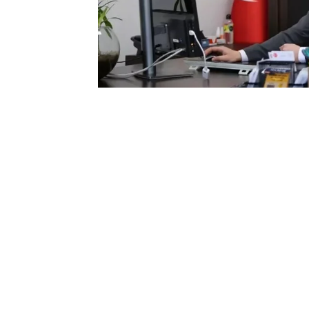
0
BEĞENDİM
ABONE OL
Muş Vali Yardımcısı Mustafa Batuhan A
vuran olaylara ve yaşama dair fotoğraflar
Alpboğa, AA muhabirleri ile foto muhabir
Lifebox ve Sony” katkılarıyla hazırlana
“Spor”, “Günlük Hayat” ile bu yıla özel 
inceledi.
“Özgür Suriye” kategorisinde Emin Sans