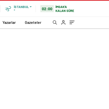
İMSAK'A
İSTANBUL
02:00
KALAN SÜRE
°
Yazarlar
Gazeteler