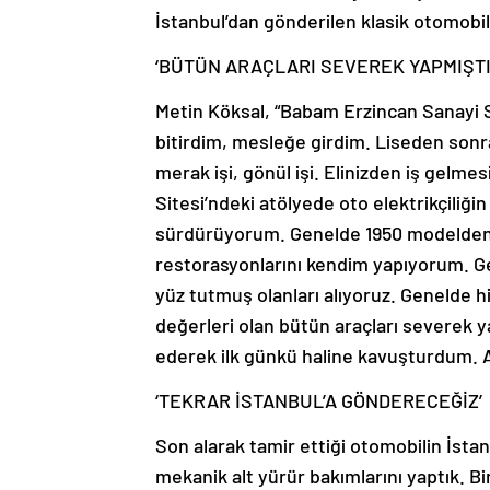
İstanbul’dan gönderilen klasik otomobili
‘BÜTÜN ARAÇLARI SEVEREK YAPMIŞTI
Metin Köksal, “Babam Erzincan Sanayi Si
bitirdim, mesleğe girdim. Liseden sonr
merak işi, gönül işi. Elinizden iş gelme
Sitesi’ndeki atölyede oto elektrikçiliğin 
sürdürüyorum. Genelde 1950 modelden b
restorasyonlarını kendim yapıyorum. G
yüz tutmuş olanları alıyoruz. Genelde hi
değerleri olan bütün araçları severek y
ederek ilk günkü haline kavuşturdum. A
‘TEKRAR İSTANBUL’A GÖNDERECEĞİZ’
Son alarak tamir ettiği otomobilin İstan
mekanik alt yürür bakımlarını yaptık. Bi