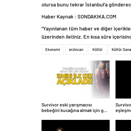
olursa bunu tekrar İstanbul’a gönderec
Haber Kaynak : SONDAKIKA.COM
“Yayınlanan tüm haber ve diğer içerikler i
üzerinden iletiniz. En kısa süre içerisin
Ekonomi
erzincan
Kültür
Kültür Sana
Survivor eski yarışmacısı
Survivo
bebeğini kucağına almak için gün
eşleşme
sayıyor! İsmini ilk kez açıkladı