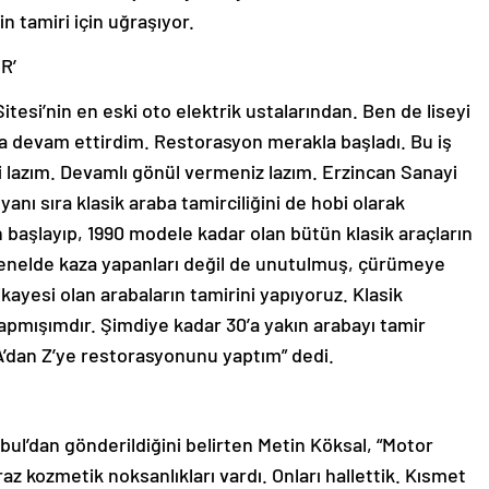
n tamiri için uğraşıyor.
R’
tesi’nin en eski oto elektrik ustalarından. Ben de liseyi
a devam ettirdim. Restorasyon merakla başladı. Bu iş
si lazım. Devamlı gönül vermeniz lazım. Erzincan Sanayi
yanı sıra klasik araba tamirciliğini de hobi olarak
aşlayıp, 1990 modele kadar olan bütün klasik araçların
enelde kaza yapanları değil de unutulmuş, çürümeye
kayesi olan arabaların tamirini yapıyoruz. Klasik
apmışımdır. Şimdiye kadar 30’a yakın arabayı tamir
’dan Z’ye restorasyonunu yaptım” dedi.
bul’dan gönderildiğini belirten Metin Köksal, “Motor
raz kozmetik noksanlıkları vardı. Onları hallettik. Kısmet