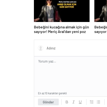
Bebeğini kucağına almak için gün
Bebeğin
sayıyor! Meriç Aral’dan yeni poz
sayıyor
En az 10 karakter gerekli
Gönder