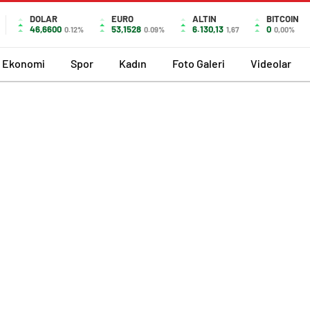
DOLAR
EURO
ALTIN
BITCOIN
46,6600
53,1528
6.130,13
0
0.12%
0.09%
1,67
0,00%
Ekonomi
Spor
Kadın
Foto Galeri
Videolar